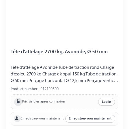
Tête d'attelage 2700 kg, Avonride, Ø 50 mm
Tête d'attelage Avonride Tube de traction rond Charge
d‘essieu 2700 kg Charge d‘appui 150 kg Tube de traction-
Ø 50 mm Perçage horizontal Ø 12,5 mm Perçage vertical
Ø 12,5 mm Distance entre les Perçages 45 mm
Product number:
012100500
Prix visibles après connexion
Log in
Enregistrez-vous maintenant
Enregistrez-vous maintenant