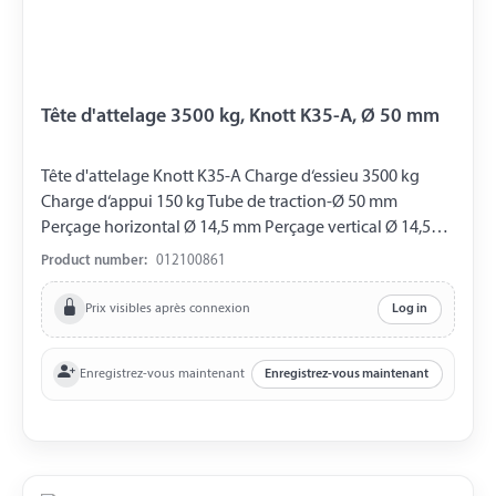
Tête d'attelage 3500 kg, Knott K35-A, Ø 50 mm
Tête d'attelage Knott K35-A Charge d‘essieu 3500 kg
Charge d‘appui 150 kg Tube de traction-Ø 50 mm
Perçage horizontal Ø 14,5 mm Perçage vertical Ø 14,5
mm Distance entre les Perçages 40 mm
Product number:
012100861
Prix visibles après connexion
Log in
Enregistrez-vous maintenant
Enregistrez-vous maintenant