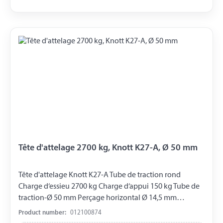
Tête d'attelage 2700 kg, Knott K27-A, Ø 50 mm
Tête d'attelage Knott K27-A Tube de traction rond
Charge d‘essieu 2700 kg Charge d‘appui 150 kg Tube de
traction-Ø 50 mm Perçage horizontal Ø 14,5 mm
Perçage vertical Ø 14,5 mm Distance entre les Perçages
Product number:
012100874
40 mm