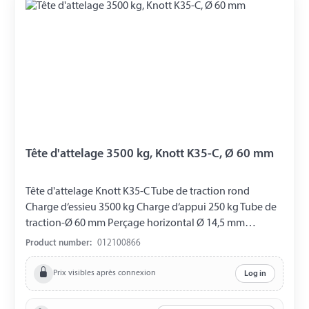
Tête d'attelage 3500 kg, Knott K35-C, Ø 60 mm
Tête d'attelage Knott K35-C Tube de traction rond
Charge d‘essieu 3500 kg Charge d‘appui 250 kg Tube de
traction-Ø 60 mm Perçage horizontal Ø 14,5 mm
Distance entre les Perçages 54 mm
Product number:
012100866
Prix visibles après connexion
Log in