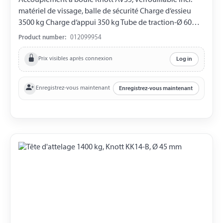
matériel de vissage, balle de sécurité Charge d‘essieu
3500 kg Charge d‘appui 350 kg Tube de traction-Ø 60
mm Trou horizontal Ø 14,5 mm Distance entre les trous
Product number:
012099954
54 mm
Prix visibles après connexion
Log in
Enregistrez-vous maintenant
Enregistrez-vous maintenant