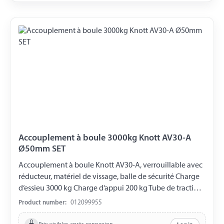
Accouplement à boule 3000kg Knott AV30-A
Ø50mm SET
Accouplement à boule Knott AV30-A, verrouillable avec
réducteur, matériel de vissage, balle de sécurité Charge
d‘essieu 3000 kg Charge d‘appui 200 kg Tube de traction-
Ø 50 mm Réducteur à Ø 45 mm Trou horizontal Ø 12,5
Product number:
012099955
mm Trou vertical Ø 12,5 mm Distance entre les trous 40
mm