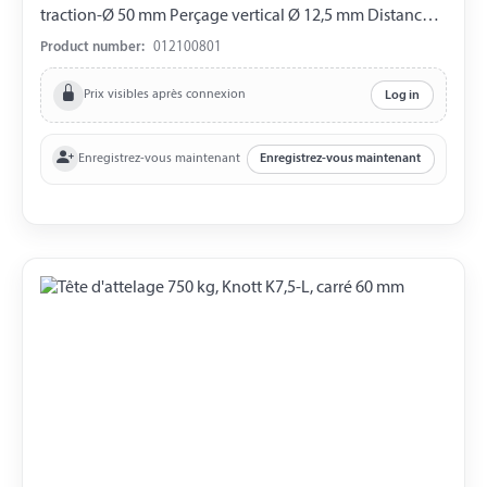
traction-Ø 50 mm Perçage vertical Ø 12,5 mm Distance
entre les Perçages 90 mm
Product number:
012100801
Prix visibles après connexion
Log in
Enregistrez-vous maintenant
Enregistrez-vous maintenant