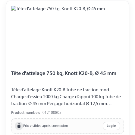
Tête d'attelage 750 kg, Knott K20-B, Ø 45 mm
Tête d'attelage Knott K20-B Tube de traction rond
Charge d‘essieu 2000 kg Charge d‘appui 100 kg Tube de
traction-Ø 45 mm Perçage horizontal Ø 12,5 mm
Perçage vertical Ø 12,5 mm Distance entre les Perçages
Product number:
012100805
40 mm
Prix visibles après connexion
Log in