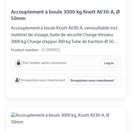
Accouplement à boule 3000 kg Knott AV30-A, Ø
50mm
Accouplement à boule Knott AV30-A, verrouillable Incl.
matériel de vissage, balle de sécurité Charge d‘essieu
3000 kg Charge d‘appui 300 kg Tube de traction-Ø 50
mm Trou horizontal Ø 14,5 mm Trou vertical Ø 12,5 mm
Product number:
012099952
Distance entre les trous 40 mm
Prix visibles après connexion
Log in
Enregistrez-vous maintenant
Enregistrez-vous maintenant