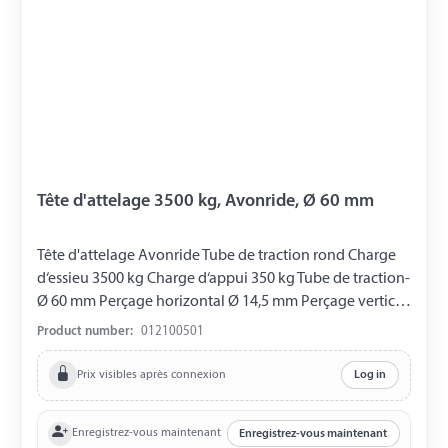
Tête d'attelage 3500 kg, Avonride, Ø 60 mm
Tête d'attelage Avonride Tube de traction rond Charge
d‘essieu 3500 kg Charge d‘appui 350 kg Tube de traction-
Ø 60 mm Perçage horizontal Ø 14,5 mm Perçage vertical
Ø 14,5 mm Distance entre les Perçages 54 mm
Product number:
012100501
Prix visibles après connexion
Log in
Enregistrez-vous maintenant
Enregistrez-vous maintenant