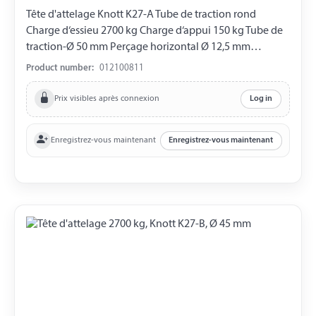
Tête d'attelage Knott K27-A Tube de traction rond
Charge d‘essieu 2700 kg Charge d‘appui 150 kg Tube de
traction-Ø 50 mm Perçage horizontal Ø 12,5 mm
Perçage vertical Ø 12,5 mm Distance entre les Perçages
Product number:
012100811
40 mm
Prix visibles après connexion
Log in
Enregistrez-vous maintenant
Enregistrez-vous maintenant