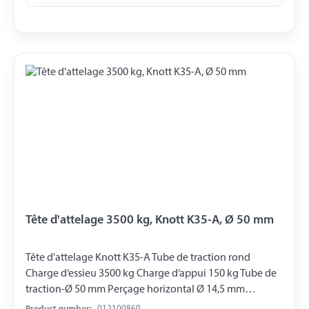
Tête d'attelage 3500 kg, Knott K35-A, Ø 50 mm
Tête d'attelage Knott K35-A Tube de traction rond
Charge d‘essieu 3500 kg Charge d‘appui 150 kg Tube de
traction-Ø 50 mm Perçage horizontal Ø 14,5 mm
Perçage vertical Ø 12,5 mm Distance entre les Perçages