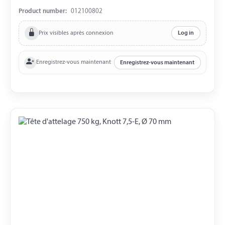
entre les Perçages 90 mm
Product number:
012100802
Prix visibles après connexion
Log in
Enregistrez-vous maintenant
Enregistrez-vous maintenant