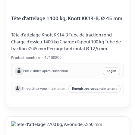
Tête d'attelage 1400 kg, Knott KK14-B, Ø 45 mm
Tête d'attelage Knott KK14-B Tube de traction rond
Charge d‘essieu 1400 kg Charge d‘appui 100 kg Tube de
traction-Ø 45 mm Perçage horizontal Ø 12,5 mm
Perçage vertical Ø 12,5 mm Distance entre les Perçages
Product number:
012100809
40 mm
Prix visibles après connexion
Log in
Enregistrez-vous maintenant
Enregistrez-vous maintenant