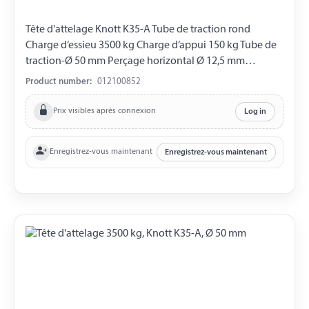
Tête d'attelage Knott K35-A Tube de traction rond
Charge d‘essieu 3500 kg Charge d‘appui 150 kg Tube de
traction-Ø 50 mm Perçage horizontal Ø 12,5 mm
Perçage vertical Ø 12,5 mm Distance entre les Perçages
Product number:
012100852
40 mm
Prix visibles après connexion
Log in
Enregistrez-vous maintenant
Enregistrez-vous maintenant