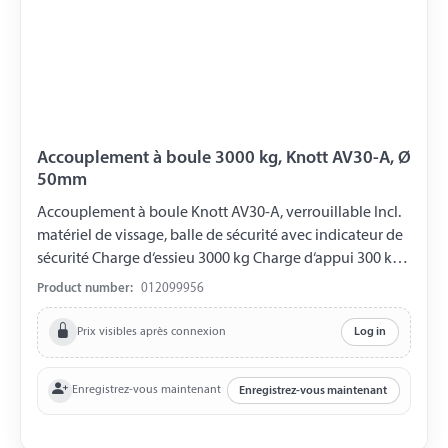
Accouplement à boule 3000 kg, Knott AV30-A, Ø
50mm
Accouplement à boule Knott AV30-A, verrouillable Incl.
matériel de vissage, balle de sécurité avec indicateur de
sécurité Charge d‘essieu 3000 kg Charge d‘appui 300 kg
Tube de traction-Ø 50 mm Trou horizontal Ø 14,5 mm
Product number:
012099956
Trou vertical Ø 14,5 mm Distance entre les trous 40 mm
Prix visibles après connexion
Log in
Enregistrez-vous maintenant
Enregistrez-vous maintenant