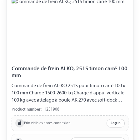
Commande de frein ALKO, 251S timon carré 100
mm
Commande de frein AL-KO 251S pour timon carré 100 x
100 mm Charge 1500-2600 kg Charge d'appui verticale
100 kg avec attelage à boule AK 270 avec soft-dock
Frein de roue 1637, 2051 avec support de roue jockey
Product number:
1251908
Prix visibles après connexion
Log in