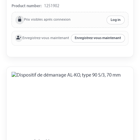
roue 1637, 2051
Product number:
1251902
Prix visibles après connexion
Log in
Enregistrez-vous maintenant
Enregistrez-vous maintenant