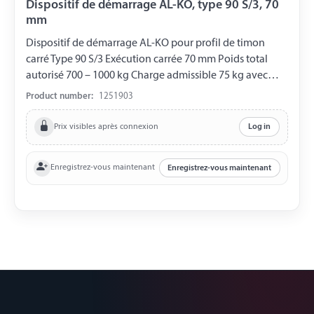
Dispositif de démarrage AL-KO, type 90 S/3, 70
mm
Dispositif de démarrage AL-KO pour profil de timon
carré Type 90 S/3 Exécution carrée 70 mm Poids total
autorisé 700 – 1000 kg Charge admissible 75 kg avec
embase sphérique AK 161 avec Soft-Dock Frein à disque
Product number:
1251903
1637, 2051
Prix visibles après connexion
Log in
Enregistrez-vous maintenant
Enregistrez-vous maintenant