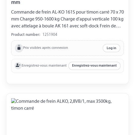
mm
Commande de frein AL-KO 161S pour timon carré 70 x 70
mm Charge 950-1600 kg Charge d'appui verticale 100 kg
avec attelage à boule AK 161 avec soft-dock Frein de
roue 1636G, 1637, 2051
Product number:
1251904
Prix visibles après connexion
Log in
Enregistrez-vous maintenant
Enregistrez-vous maintenant