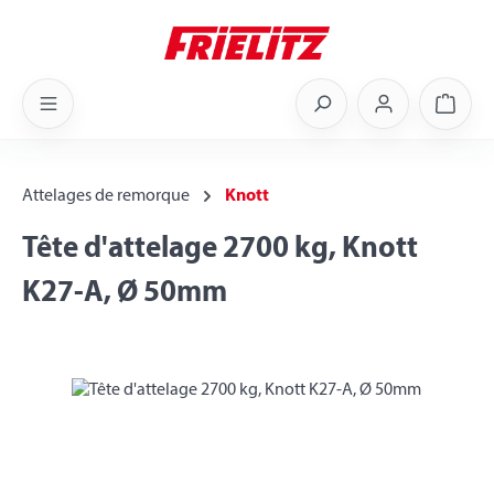
Skip to main content
Shoppi
Attelages de remorque
Knott
Tête d'attelage 2700 kg, Knott
K27-A, Ø 50mm
Skip image gallery