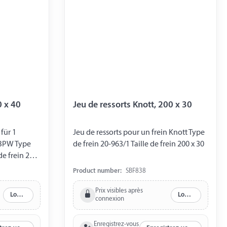
0 x 40
Jeu de ressorts Knott, 200 x 30
 für 1
Jeu de ressorts pour un frein Knott Type
 BPW Type
de frein 20-963/1 Taille de frein 200 x 30
de frein 250
3.352.00.04.0
Product number:
SBF838
tion
ressort de
Prix visibles après
Log in
Log in
connexion
082) 1 x
.03.0
Enregistrez-vous
1.08.14.0