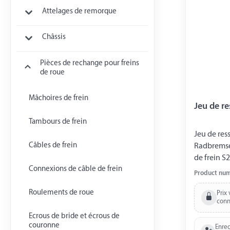
Attelages de remorque
Châssis
Pièces de rechange pour freins
de roue
Mâchoires de frein
Jeu de r
Tambours de frein
Jeu de ress
Câbles de frein
Radbremse
de frein S
Connexions de câble de frein
x 50 2 x re
Product nu
(4017029) 1
Roulements de roue
03.397.21.
Prix 
conn
traction 0
Ecrous de bride et écrous de
ressort de 
couronne
Enreg
(4017083) 