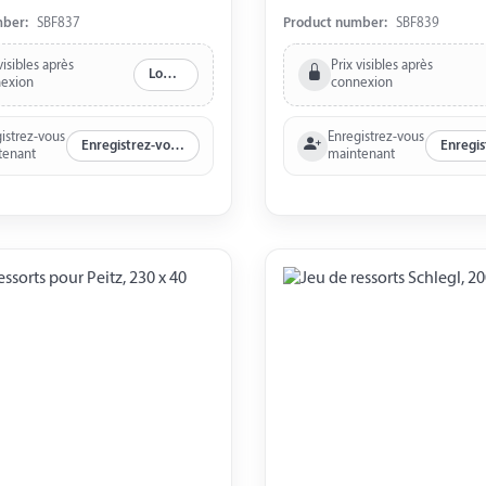
mber:
SBF837
Product number:
SBF839
visibles après
Prix visibles après
Log in
exion
connexion
istrez-vous
Enregistrez-vous
Enregistrez-vous maintenant
tenant
maintenant