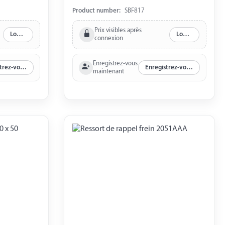
de frein 200 x 50, 230 x 60
Product number:
SBF817
Prix visibles après
Log in
Log in
connexion
Enregistrez-vous
Enregistrez-vous maintenant
Enregistrez-vous maintenant
maintenant