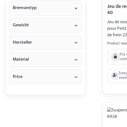
Jeu de re
Bremsentyp
40
Jeu de res
Gewicht
pour Peitz
de frein 23
Hersteller
Product nu
Prix 
conn
Material
Enreg
Price
main