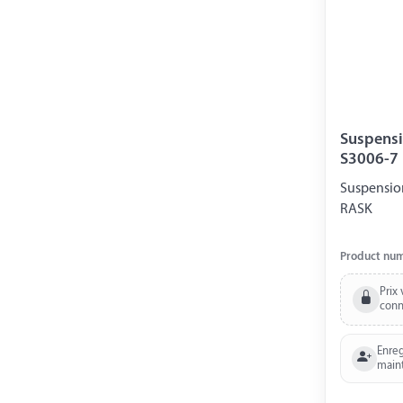
Suspensi
S3006-7
Suspensio
RASK
Product nu
Prix 
conn
Enreg
main