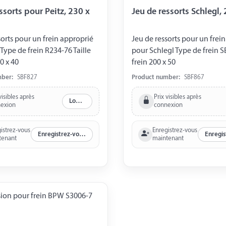
ssorts pour Peitz, 230 x
Jeu de ressorts Schlegl,
sorts pour un frein approprié
Jeu de ressorts pour un frei
 Type de frein R234-76 Taille
pour Schlegl Type de frein S
0 x 40
frein 200 x 50
mber:
SBF827
Product number:
SBF867
visibles après
Prix visibles après
Log in
exion
connexion
istrez-vous
Enregistrez-vous
Enregistrez-vous maintenant
tenant
maintenant