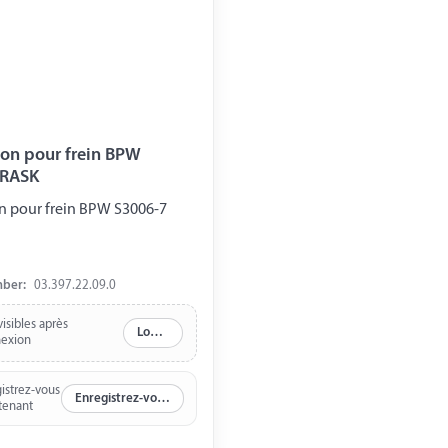
on pour frein BPW
 RASK
n pour frein BPW S3006-7
mber:
03.397.22.09.0
visibles après
Log in
exion
istrez-vous
Enregistrez-vous maintenant
tenant