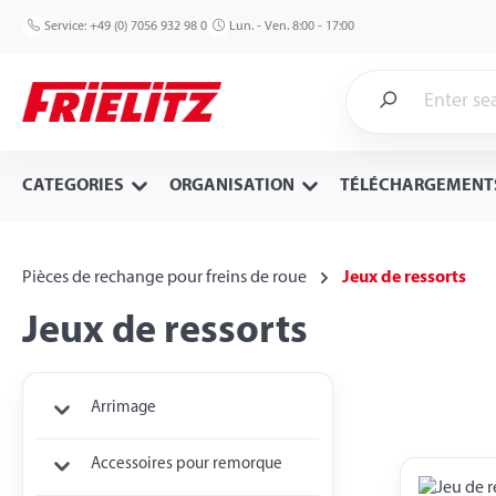
p to main content
Skip to search
Skip to main navigation
Service:
+49 (0) 7056 932 98 0
Lun. - Ven. 8:00 - 17:00
CATEGORIES
ORGANISATION
TÉLÉCHARGEMENT
Pièces de rechange pour freins de roue
Jeux de ressorts
Jeux de ressorts
Arrimage
Accessoires pour remorque