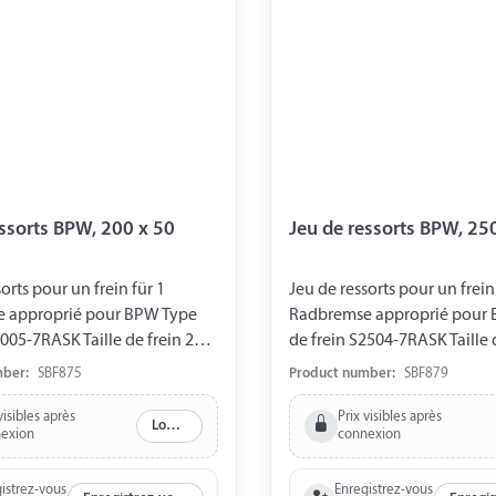
essorts BPW, 200 x 50
Jeu de ressorts BPW, 25
orts pour un frein für 1
Jeu de ressorts pour un frein
 approprié pour BPW Type
Radbremse approprié pour
2005-7RASK Taille de frein 200
de frein S2504-7RASK Taille 
ssort de tension 03.352.00.04.0
x 40 2 x ressort de tension 0
mber:
SBF875
Product number:
SBF879
 x ressort de traction
(4017029) 1 x ressort de trac
16.0 (4017090) 1 x ressort de
03.397.21.14.0 (4017089) 1 x 
visibles après
Prix visibles après
Log in
exion
connexion
3.397.10.02.0 (4017082) 1 x
traction 03.397.10.02.0 (4017
traction 03.397.10.03.0
ressort de traction 03.397.10
istrez-vous
Enregistrez-vous
2 x goupille 03.001.08.14.0
(4017083) 2 x goupille 03.00