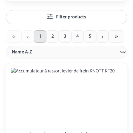
Filter products
1
2
3
4
5
Page
Page
Page
Page
Page