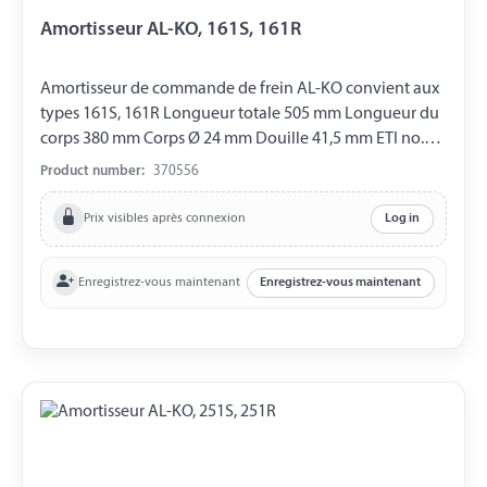
Amortisseur AL-KO, 161S, 161R
Amortisseur de commande de frein AL-KO convient aux
types 161S, 161R Longueur totale 505 mm Longueur du
corps 380 mm Corps Ø 24 mm Douille 41,5 mm ETI no.
811008, 811027, 811044
Product number:
370556
Prix visibles après connexion
Log in
Enregistrez-vous maintenant
Enregistrez-vous maintenant