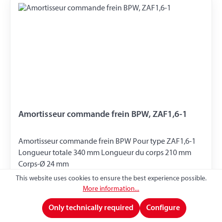
Amortisseur commande frein BPW, ZAF1,6-1
Amortisseur commande frein BPW Pour type ZAF1,6-1
Longueur totale 340 mm Longueur du corps 210 mm
Corps-Ø 24 mm
This website uses cookies to ensure the best experience possible.
Product number:
AD87160X
More information...
Prix visibles après connexion
Log in
Only technically required
Configure