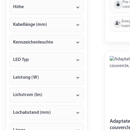
Prix 
Höhe
conn
Enreg
Kabellänge (mm)
main
Kennzeichenleuchte
LED Typ
Leistung (W)
Lichstrom (lm)
Lochabstand (mm)
Adaptate
couvercl