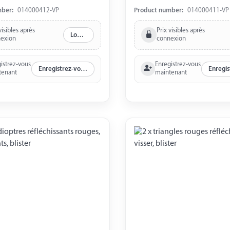
us blister
blister
mber:
014000412-VP
Product number:
014000411-VP
visibles après
Prix visibles après
Log in
exion
connexion
istrez-vous
Enregistrez-vous
Enregistrez-vous maintenant
tenant
maintenant