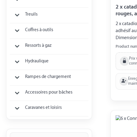
2 x catad
rouges, a
Treuils
2 x catadi
Coffres à outils
adhésif au
Dimension
Emballé so
Ressorts à gaz
Product nu
Prix 
Hydraulique
conn
Rampes de chargement
Enreg
main
Accessoires pour bâches
Caravanes et loisirs