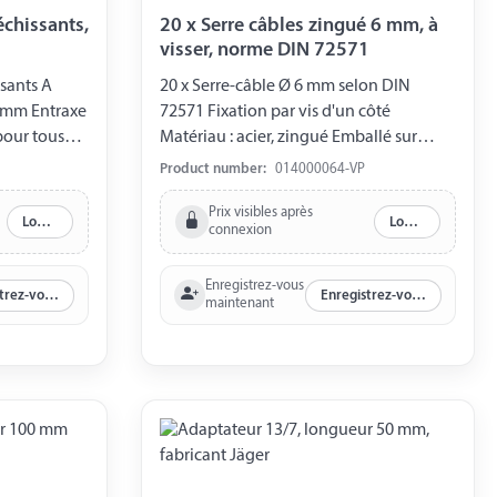
échissants,
20 x Serre câbles zingué 6 mm, à
visser, norme DIN 72571
ssants A
20 x Serre-câble Ø 6 mm selon DIN
0 mm Entraxe
72571 Fixation par vis d'un côté
pour tous
Matériau : acier, zingué Emballé sur
us blister
blister
Product number:
014000064-VP
Prix visibles après
Log in
Log in
connexion
Enregistrez-vous
Enregistrez-vous maintenant
Enregistrez-vous maintenant
maintenant