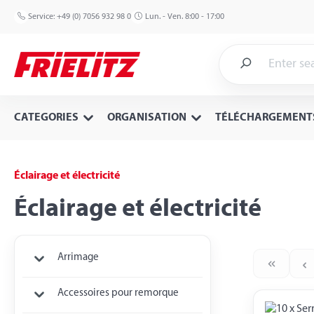
p to main content
Skip to search
Skip to main navigation
Service:
+49 (0) 7056 932 98 0
Lun. - Ven. 8:00 - 17:00
CATEGORIES
ORGANISATION
TÉLÉCHARGEMENT
Éclairage et électricité
Éclairage et électricité
Arrimage
Accessoires pour remorque