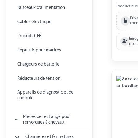
Emballé so
Product nu
Faisceaux d'alimentation
Prix 
Câbles électrique
conn
Produits CEE
Enreg
main
Répulsifs pour martres
Chargeurs de batterie
Réducteurs de tension
Appareils de diagnostic et de
contrôle
Pièces de rechange pour
remorques à chevaux
Charnières et fermetures