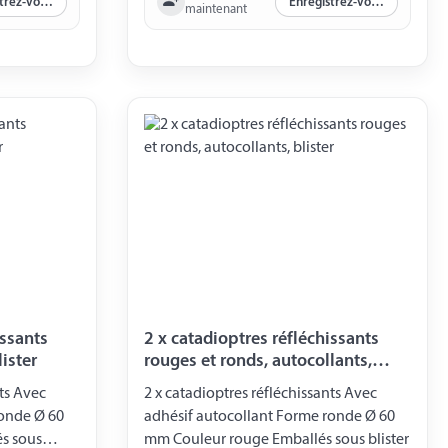
Enregistrez-vous maintenant
Enregistrez-vous maintenant
maintenant
issants
2 x catadioptres réfléchissants
ister
rouges et ronds, autocollants,
blister
nts Avec
2 x catadioptres réfléchissants Avec
ronde Ø 60
adhésif autocollant Forme ronde Ø 60
s sous
mm Couleur rouge Emballés sous blister