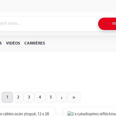
S
S
VIDÉOS
CARRIÈRES
1
2
3
4
5
Page
Page
Page
Page
Page