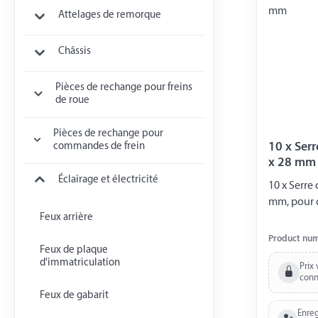
Attelages de remorque
Châssis
Pièces de rechange pour freins
de roue
Pièces de rechange pour
10 x Serr
commandes de frein
x 28 mm
Éclairage et électricité
10 x Serre c
mm, pour c
Feux arrière
Product nu
Feux de plaque
d'immatriculation
Prix 
conn
Feux de gabarit
Enreg