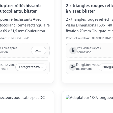
ioptres réfléchissants
2 x triangles rouges réfl
utocollants, blister
à visser, blister
optres réfléchissants Avec
2 x triangles rouges réfléchi
tocollant Forme rectangulaire
visser Dimensions 160 x 14
s 69 x 31,5 mm Couleur rouge
fixation 70 mm Obligatoire 
us blister
véhicules tractés Emballés so
mber:
014000418-VP
Product number:
014000410-VP
visibles après
Prix visibles après
Log in
exion
connexion
istrez-vous
Enregistrez-vous
Enregistrez-vous maintenant
tenant
maintenant