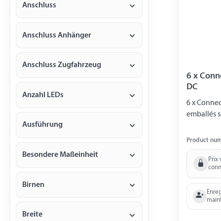
Anschluss
Anschluss Anhänger
Anschluss Zugfahrzeug
6 x Conn
DC
Anzahl LEDs
6 x Connec
emballés s
Ausführung
Product nu
Besondere Maßeinheit
Prix 
conn
Birnen
Enreg
main
Breite