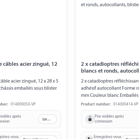
e câbles acier zingué, 12
2 x catadioptres réfléch
blancs et ronds, autocol
blister
âble acier zingué, 12 x 28 x 5
2 x catadioptres réfléchissa
hâssis emballés sous blister
adhésif autocollant Forme 
mm Couleur blanc Emballés s
mber:
014000050-VP
Product number:
014000414-VP
visibles après
Prix visibles après
Log in
exion
connexion
istrez-vous
Enregistrez-vous