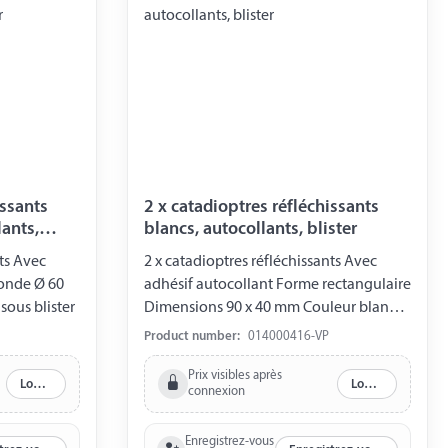
issants
2 x catadioptres réfléchissants
lants,
blancs, autocollants, blister
nts Avec
2 x catadioptres réfléchissants Avec
ronde Ø 60
adhésif autocollant Forme rectangulaire
ous blister
Dimensions 90 x 40 mm Couleur blanc
Emballé sous blister
Product number:
014000416-VP
Prix visibles après
Log in
Log in
connexion
Enregistrez-vous