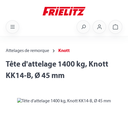
Skip to main content
Shoppi
Attelages de remorque
Knott
Tête d'attelage 1400 kg, Knott
KK14-B, Ø 45 mm
Skip image gallery