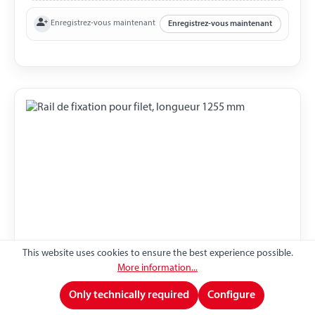
Enregistrez-vous maintenant
Enregistrez-vous maintenant
This website uses cookies to ensure the best experience possible.
Rail de fixation pour filet, longueur 1255 mm
More information...
Only technically required
Configure
Rail de fixation pour filet longueur 1255 mm Aluminium