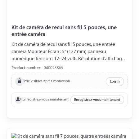
Kit de caméra de recul sans fil 5 pouces, une
entrée caméra
Kit de caméra de recul sans fil 5 pouces, une entrée
caméra Moniteur Écran : 5” (127 mm) panneau
numérique Tension : 12–24 volts Résolution d'affichage :
800 RGB (H) x 480 (V) points Système de couleur TV :
Product number:
040023865
NTSC/PAL (changement automatique) Menu OSD :
Luminosité, Contraste, Couleur Entrée vidéo : 1 voie /
Prix visibles après connexion
Log in
Luminosité : 500 cd/m² / Contraste : 1200:1 Connexion :
Câble allume-cigare / longueur 0,43 m Montage :
Enregistrez-vous maintenant
Enregistrez-vous maintenant
Support à ventouse Fonctions : Trois boutons, pare-
soleil, lignes de guidage de stationnement Dimensions :
132 mm x 88 mm x 38 mm Indice de protection : IP54 /
Homologué ECE selon le règlement 10 Caméra Entrée
pour 1 caméra Type de capteur d'image : CMOS 1/4”
Poids : 0,20 kg Tension : 12–24 volts Pixels effectifs : PAL :