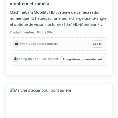
moniteur et caméra
MachineCam Mobility HD Système de caméra radio
numérique 15 heures sur une seule charge Grand-angle
et optique de vision nocturne (10m) HD-Moniteur 7
pouces peut être combiné avec jusqu'à 2 caméras
Product number:
040023862
Contenu Caméra avec radio HD-Moniteur Support pour
le moniteur Cable électrique pour la caméra
Prix visibles après connexion
Log in
L'adaptateur des cigarettes pour l'alimentation
électrique du moniteur Powerbank avec chargeur
Enregistrez-vous maintenant
Enregistrez-vous maintenant