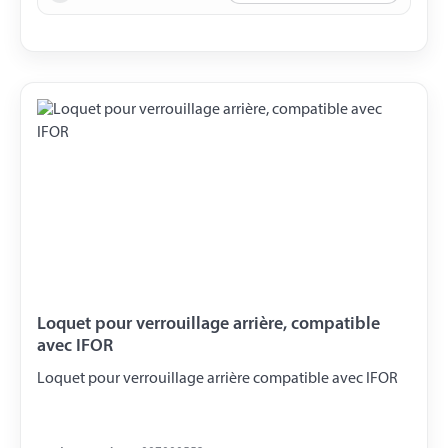
Dimensions : 75 x 63 x 48 mm Indice de protection : IP67
Certifié CE et EMC Température de fonctionnement :
-20°C à +70°C Contenu du Kit Moniteur haute résolution
7" Caméra sans fil Télécommande Pare-soleil Mode
d’emploi
Loquet pour verrouillage arrière, compatible
avec IFOR
Loquet pour verrouillage arrière compatible avec IFOR