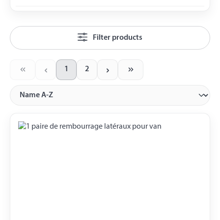
Filter products
1
2
Page
Page