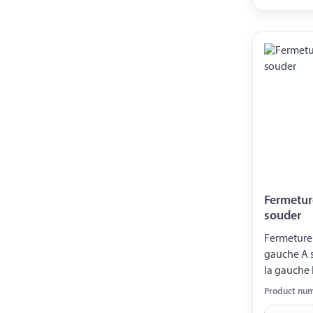
Fermetur
souder
Fermeture
gauche A 
la gauche
Longueur base à
Product nu
25 m