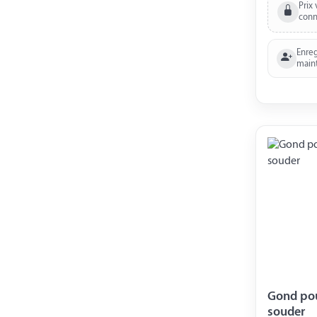
Prix 
conn
Enreg
main
Gond pou
souder