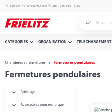
p to main content
Skip to search
Skip to main navigation
Service:
+49 (0) 7056 932 98 0
Lun. - Ven. 8:00 - 17:00
CATEGORIES
ORGANISATION
TÉLÉCHARGEMENT
Charnières et fermetures
Fermetures pendulaires
Fermetures pendulaires
Arrimage
Accessoires pour remorque