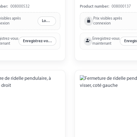
 mm Longueur de fixation 133
mber:
008000532
Product number:
008000137
ur 30 mm Hauteur 45 mm
éciale : Pièce supérieure
visibles après
Prix visibles après
Log in
exion
connexion
 Corps de base brut/noir
istrez-vous
Enregistrez-vous
Enregistrez-vous maintenant
tenant
maintenant