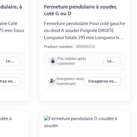
dulaire, à
Fermeture pendulaire à souder,
coté G ou D
aire Coté
Fermeture pendulaire Pour coté gauche
75 mm Trous
ou droit A souder Poignée DROITE
Longueur totale 295 mm Longueur base
à souder 133 mm largeur 30 mm
Product number:
008000530
Epaisseur 45 mm
Prix visibles après
Log in
Log in
connexion
Enregistrez-vous
Enregistrez-vous maintenant
Enregistrez-vous maintenant
maintenant