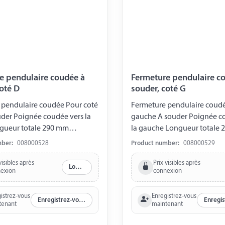
e pendulaire coudée à
Fermeture pendulaire c
coté D
souder, coté G
 pendulaire coudée Pour coté
Fermeture pendulaire coudé
uder Poignée coudée vers la
gauche A souder Poignée c
ngueur totale 290 mm
la gauche Longueur totale
 souder 133 mm largeur
Longueur base à souder 133 mm largeur
mber:
008000528
Product number:
008000529
m Epaisseur 45 mm
30 mm Epaisseur 45 mm
visibles après
Prix visibles après
Log in
exion
connexion
istrez-vous
Enregistrez-vous
Enregistrez-vous maintenant
tenant
maintenant