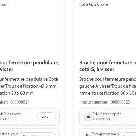
our fermeture pendulaire,
Broche pour fermeture p
 visser
coté G, à visser
ur fermeture pendulaire Coté
Broche pour fermeture pend
sser Trous de fixation -Ø 8 mm
gauche A visser Trous de fixa
xation 30 x 60 mm
mm entraxe fixation 30 x 6
mber:
008000524
Product number:
008000523
visibles après
Prix visibles après
Log in
exion
connexion
istrez-vous
Enregistrez-vous