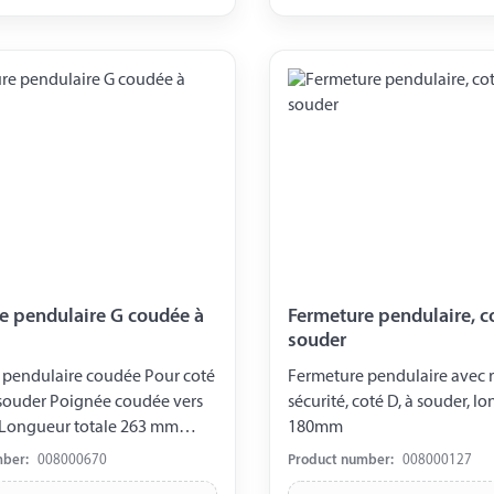
e pendulaire G coudée à
Fermeture pendulaire, c
souder
 pendulaire coudée Pour coté
Fermeture pendulaire avec r
souder Poignée coudée vers
sécurité, coté D, à souder, l
 Longueur totale 263 mm
180mm
 souder 102 mm largeur
mber:
008000670
Product number:
008000127
m Epaisseur 45 mm