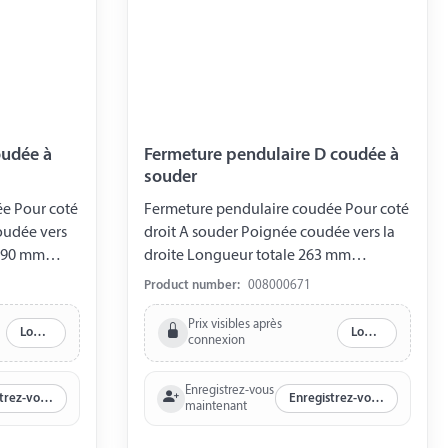
oudée à
Fermeture pendulaire D coudée à
souder
e Pour coté
Fermeture pendulaire coudée Pour coté
oudée vers
droit A souder Poignée coudée vers la
 290 mm
droite Longueur totale 263 mm
Longueur base à souder 102 mm largeur
Product number:
008000671
25 mm Epaisseur 45 mm
Prix visibles après
Log in
Log in
connexion
Enregistrez-vous
Enregistrez-vous maintenant
Enregistrez-vous maintenant
maintenant