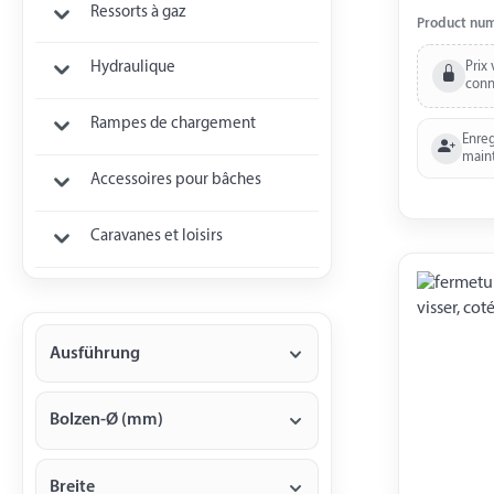
Ressorts à gaz
totale 295
Product nu
mm Large
Version sp
Prix 
Hydraulique
conn
galvanisée
Rampes de chargement
Enreg
main
Accessoires pour bâches
Caravanes et loisirs
Ausführung
Bolzen-Ø (mm)
Breite