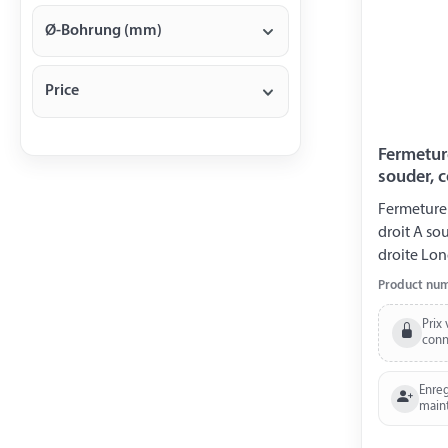
Ø-Bohrung (mm)
Price
Fermetur
souder, 
Fermeture
droit A so
droite Lo
Longueur base à
Product nu
30 m
Prix 
conn
Enreg
main