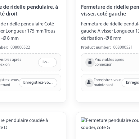
 de ridelle pendulaire, à
Fermeture de ridelle pen
té droit
visser, coté gauche
de ridelle pendulaire Coté
Fermeture de ridelle pendul
sser Longueur 175 mm Trous
gauche A visser Longueur 1
n -Ø 8 mm
de fixation -Ø 8 mm
mber:
008000522
Product number:
008000521
visibles après
Prix visibles après
Log in
exion
connexion
istrez-vous
Enregistrez-vous
Enregistrez-vous maintenant
tenant
maintenant