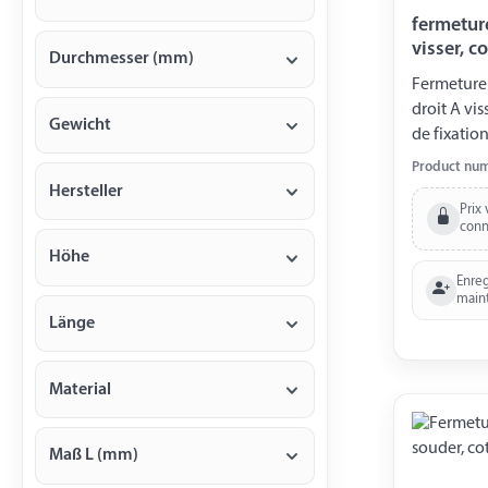
fermeture
visser, co
Durchmesser (mm)
Fermeture 
droit A vi
Gewicht
de fixatio
Product nu
Hersteller
Prix 
conn
Höhe
Enreg
main
Länge
Material
Maß L (mm)