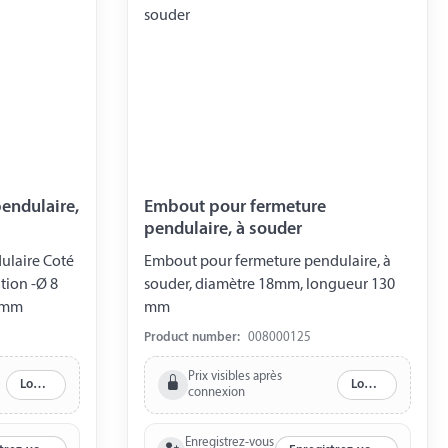
endulaire,
Embout pour fermeture
pendulaire, à souder
ulaire Coté
Embout pour fermeture pendulaire, à
tion -Ø 8
souder, diamètre 18mm, longueur 130
0 mm
mm
Product number:
008000125
Prix visibles après
Log in
Log in
connexion
Enregistrez-vous