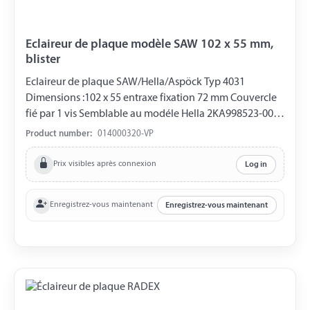
Eclaireur de plaque modèle SAW 102 x 55 mm,
blister
Eclaireur de plaque SAW/Hella/Aspöck Typ 4031
Dimensions :102 x 55 entraxe fixation 72 mm Couvercle
fié par 1 vis Semblable au modéle Hella 2KA998523-001,
emballé sous blister
Product number:
014000320-VP
Prix visibles après connexion
Log in
Enregistrez-vous maintenant
Enregistrez-vous maintenant