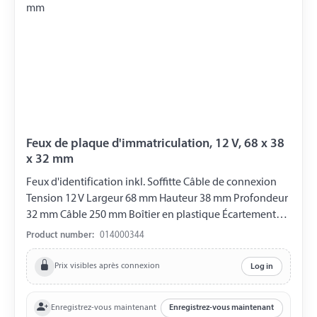
Feux de plaque d'immatriculation, 12 V, 68 x 38
x 32 mm
Feux d'identification inkl. Soffitte Câble de connexion
Tension 12 V Largeur 68 mm Hauteur 38 mm Profondeur
32 mm Câble 250 mm Boîtier en plastique Écartement
des trous de 43 mm Certification E11
Product number:
014000344
Prix visibles après connexion
Log in
Enregistrez-vous maintenant
Enregistrez-vous maintenant