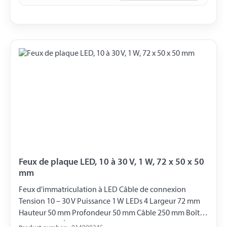
Feux de plaque LED, 10 à 30 V, 1 W, 72 x 50 x 50
mm
Feux d'immatriculation à LED Câble de connexion
Tension 10 – 30 V Puissance 1 W LEDs 4 Largeur 72 mm
Hauteur 50 mm Profondeur 50 mm Câble 250 mm Boîtier
en plastique Écartement des trous de 45 mm Classe de