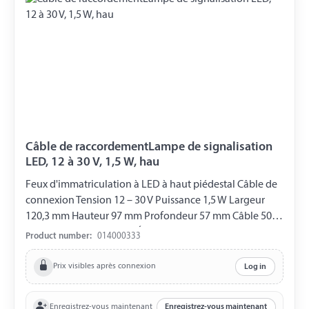
Câble de raccordementLampe de signalisation
LED, 12 à 30 V, 1,5 W, hau
Feux d'immatriculation à LED à haut piédestal Câble de
connexion Tension 12 – 30 V Puissance 1,5 W Largeur
120,3 mm Hauteur 97 mm Profondeur 57 mm Câble 500
mm Boîtier en plastique Écartement des trous de 71 mm
Product number:
014000333
Certification CEM, CEM, E9
Prix visibles après connexion
Log in
Enregistrez-vous maintenant
Enregistrez-vous maintenant