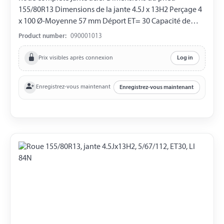
155/80R13 Dimensions de la jante 4.5J x 13H2 Perçage 4
x 100 Ø-Moyenne 57 mm Déport ET= 30 Capacité de
charge 500 kg LI 84N
Product number:
090001013
Prix visibles après connexion
Log in
Enregistrez-vous maintenant
Enregistrez-vous maintenant