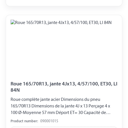
Roue 165/70R13, jante 4Jx13, 4/57/100, ET30, LI
84N
Roue complète jante acier Dimensions du pneu
165/70R13 Dimensions de la jante 4J x 13 Perçage 4 x
100 Ø-Moyenne 57 mm Déport ET= 30 Capacité de
charge 500 kg LI 84N
Product number:
090001015