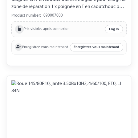
zone de réparation 1 x poignée en T en caoutchouc pour
insérer les bandes de vulcanisation 10 x bandes de
Product number:
090007000
vulcanisation 1 x tubes de colle 1 x couteau utilitaire 1 x
pince pour retirer les corps étrangers 2 x gants de travail
Prix visibles après connexion
Log in
1 x sac de rangement
Enregistrez-vous maintenant
Enregistrez-vous maintenant