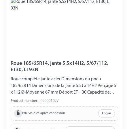
Roue 185/65R14, jante 5.5x14H2, 5/67/112,
ET30, LI 93N
Roue complète jante acier Dimensions du pneu
185/65R14 Dimensions de la jante 5.5J x 14H2 Perçage 5
x 112 Ø-Moyenne 67 mm Déport ET= 30 Capacité de
charge 650 kg LI 93N
Product number:
090001027
Prix visibles après connexion
Log in