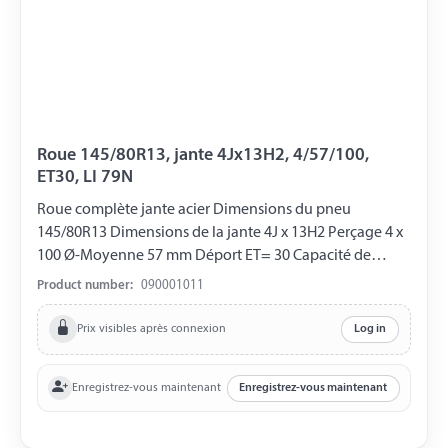
Roue 145/80R13, jante 4Jx13H2, 4/57/100,
ET30, LI 79N
Roue complète jante acier Dimensions du pneu
145/80R13 Dimensions de la jante 4J x 13H2 Perçage 4 x
100 Ø-Moyenne 57 mm Déport ET= 30 Capacité de
charge 437 kg LI 79N
Product number:
090001011
Prix visibles après connexion
Log in
Enregistrez-vous maintenant
Enregistrez-vous maintenant