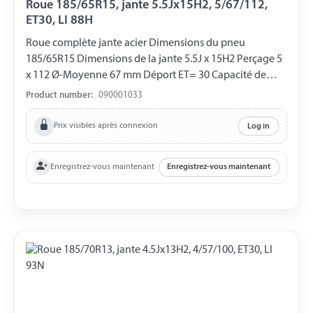
Roue 185/65R15, jante 5.5Jx15H2, 5/67/112,
ET30, LI 88H
Roue complète jante acier Dimensions du pneu
185/65R15 Dimensions de la jante 5.5J x 15H2 Perçage 5
x 112 Ø-Moyenne 67 mm Déport ET= 30 Capacité de
charge 560 kg LI 88H
Product number:
090001033
Prix visibles après connexion
Log in
Enregistrez-vous maintenant
Enregistrez-vous maintenant