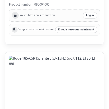
charge 710 kg LI 96N
Product number:
090004005
Prix visibles après connexion
Log in
Enregistrez-vous maintenant
Enregistrez-vous maintenant