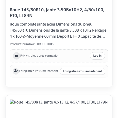
Roue 145/80R10, jante 3.50Bx10H2, 4/60/100,
ET0, LI 84N
Roue complète jante acier Dimensions du pneu
145/80R10 Dimensions de la jante 3.50B x 10H2 Perçage
4 x 100 Ø-Moyenne 60 mm Déport ET= 0 Capacité de
charge 500 kg LI 84N
Product number:
090001005
Prix visibles après connexion
Log in
Enregistrez-vous maintenant
Enregistrez-vous maintenant