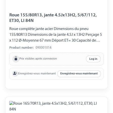
Roue 155/80R13, jante 4.5Jx13H2, 5/67/112,
ET30, LI 84N
Roue complète jante acier Dimensions du pneu
155/80R13 Dimensions de la jante 4.5J x 13H2 Perçage 5
x 112 Ø-Moyenne 67 mm Déport ET= 30 Capacité de
charge 500 kg LI 84N
Product number:
090001014
Prix visibles après connexion
Log in
Enregistrez-vous maintenant
Enregistrez-vous maintenant