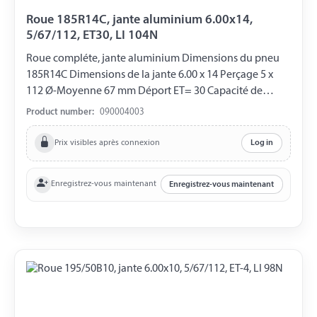
Roue 185R14C, jante aluminium 6.00x14,
5/67/112, ET30, LI 104N
Roue compléte, jante aluminium Dimensions du pneu
185R14C Dimensions de la jante 6.00 x 14 Perçage 5 x
112 Ø-Moyenne 67 mm Déport ET= 30 Capacité de
charge 900 kg LI 104N
Product number:
090004003
Prix visibles après connexion
Log in
Enregistrez-vous maintenant
Enregistrez-vous maintenant