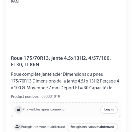
Roue 175/70R13, jante 4.5x13H2, 4/57/100,
ET30, LI 86N
Roue complète jante acier Dimensions du pneu
175/70R13 Dimensions de la jante 4.5J x 13H2 Perçage 4
x 100 Ø-Moyenne 57 mm Déport ET= 30 Capacité de
charge 530 kg LI 86N
Product number:
090001019
Prix visibles après connexion
Log in
Enregistrez-vous maintenant
Enregistrez-vous maintenant