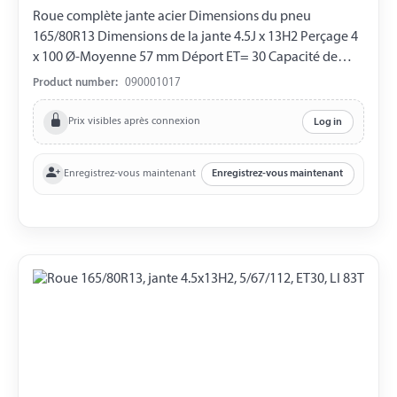
Roue complète jante acier Dimensions du pneu
165/80R13 Dimensions de la jante 4.5J x 13H2 Perçage 4
x 100 Ø-Moyenne 57 mm Déport ET= 30 Capacité de
charge 485 kg LI 83T
Product number:
090001017
Prix visibles après connexion
Log in
Enregistrez-vous maintenant
Enregistrez-vous maintenant