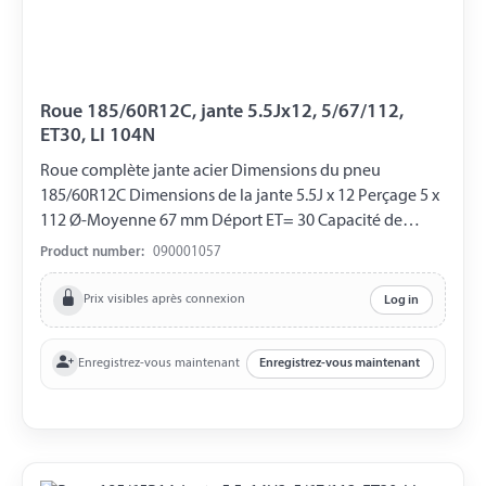
Roue 185/60R12C, jante 5.5Jx12, 5/67/112,
ET30, LI 104N
Roue complète jante acier Dimensions du pneu
185/60R12C Dimensions de la jante 5.5J x 12 Perçage 5 x
112 Ø-Moyenne 67 mm Déport ET= 30 Capacité de
charge 900 kg LI 104N
Product number:
090001057
Prix visibles après connexion
Log in
Enregistrez-vous maintenant
Enregistrez-vous maintenant