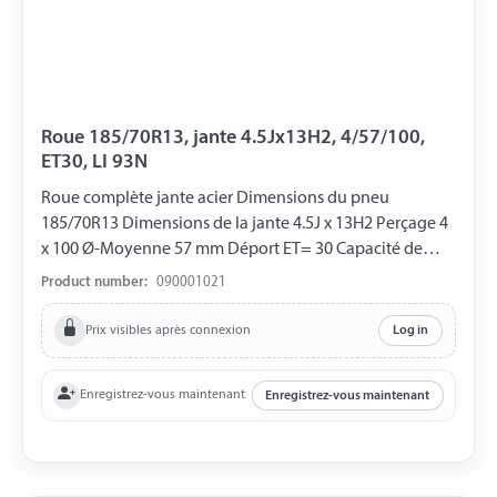
Roue 185/70R13, jante 4.5Jx13H2, 4/57/100,
ET30, LI 93N
Roue complète jante acier Dimensions du pneu
185/70R13 Dimensions de la jante 4.5J x 13H2 Perçage 4
x 100 Ø-Moyenne 57 mm Déport ET= 30 Capacité de
charge 650 kg LI 93N
Product number:
090001021
Prix visibles après connexion
Log in
Enregistrez-vous maintenant
Enregistrez-vous maintenant