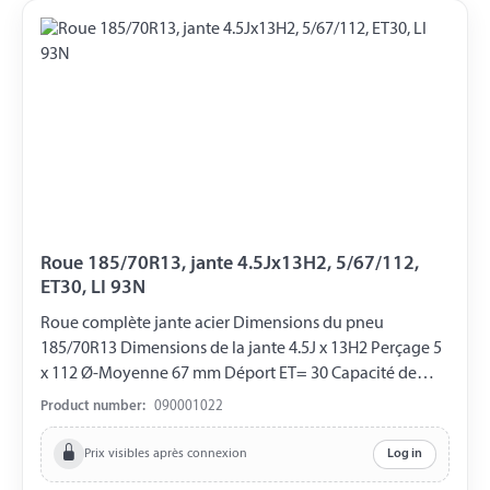
Roue 185/70R13, jante 4.5Jx13H2, 5/67/112,
ET30, LI 93N
Roue complète jante acier Dimensions du pneu
185/70R13 Dimensions de la jante 4.5J x 13H2 Perçage 5
x 112 Ø-Moyenne 67 mm Déport ET= 30 Capacité de
charge 650 kg LI 93N
Product number:
090001022
Prix visibles après connexion
Log in