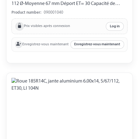
112 Ø-Moyenne 67 mm Déport ET= 30 Capacité de
charge 900 kg LI 104N 8 PR Expédition uniquement par
Product number:
090001040
transporteur.
Prix visibles après connexion
Log in
Enregistrez-vous maintenant
Enregistrez-vous maintenant