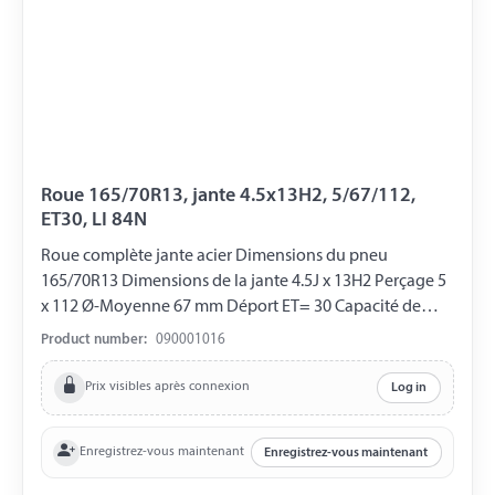
Roue 165/70R13, jante 4.5x13H2, 5/67/112,
ET30, LI 84N
Roue complète jante acier Dimensions du pneu
165/70R13 Dimensions de la jante 4.5J x 13H2 Perçage 5
x 112 Ø-Moyenne 67 mm Déport ET= 30 Capacité de
charge 500 kg LI 84N
Product number:
090001016
Prix visibles après connexion
Log in
Enregistrez-vous maintenant
Enregistrez-vous maintenant