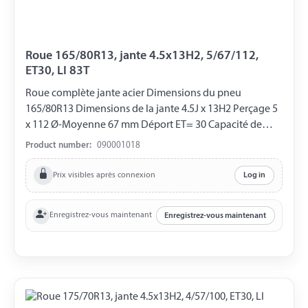
Roue 165/80R13, jante 4.5x13H2, 5/67/112,
ET30, LI 83T
Roue complète jante acier Dimensions du pneu
165/80R13 Dimensions de la jante 4.5J x 13H2 Perçage 5
x 112 Ø-Moyenne 67 mm Déport ET= 30 Capacité de
charge 485 kg LI 83T
Product number:
090001018
Prix visibles après connexion
Log in
Enregistrez-vous maintenant
Enregistrez-vous maintenant