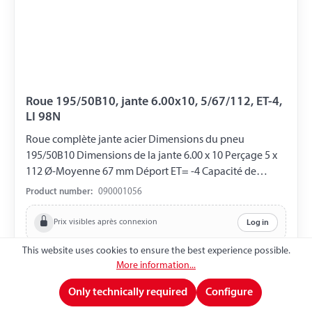
Roue 195/50B10, jante 6.00x10, 5/67/112, ET-4,
LI 98N
Roue complète jante acier Dimensions du pneu
195/50B10 Dimensions de la jante 6.00 x 10 Perçage 5 x
112 Ø-Moyenne 67 mm Déport ET= -4 Capacité de
charge 750 kg LI 98N
Product number:
090001056
Prix visibles après connexion
Log in
This website uses cookies to ensure the best experience possible.
Enregistrez-vous maintenant
Enregistrez-vous maintenant
More information...
Only technically required
Configure