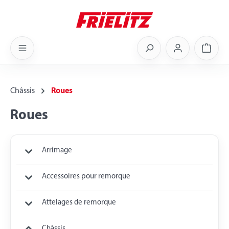
Skip to main content
Shoppi
Châssis
Roues
Roues
Arrimage
Accessoires pour remorque
Attelages de remorque
Châssis