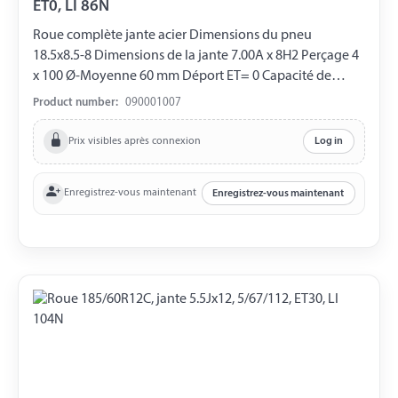
ET0, LI 86N
Roue complète jante acier Dimensions du pneu
18.5x8.5-8 Dimensions de la jante 7.00A x 8H2 Perçage 4
x 100 Ø-Moyenne 60 mm Déport ET= 0 Capacité de
charge 425 kg LI 78M
Product number:
090001007
Prix visibles après connexion
Log in
Enregistrez-vous maintenant
Enregistrez-vous maintenant