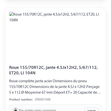
Roue 155/70R12C, jante 4.5Jx12H2, 5/67/112,
ET20, LI 104N
Roue complète jante acier Dimensions du pneu
155/70R12C Dimensions de la jante 4.5J x 12H2 Perçage
5 x 112 Ø-Moyenne 67 mm Déport ET= 20 Capacité de
charge 900 kg LI 104N
Product number:
090001048
Prix visibles après connexion
Log in