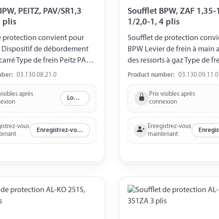
 BPW, PEITZ, PAV/SR1,3
Soufflet BPW, ZAF 1,35-
 plis
1/2,0-1, 4 plis
e protection convient pour
Soufflet de protection conv
 Dispositif de débordement
BPW Levier de frein à main a
carré Type de frein Peitz PAV /
des ressorts à gaz Type de fr
f. X 5 plis Ø avant 55 mm Ø
1, ZAF1,6-1, ZAF2,0-1 4 plis 
mber:
03.130.08.21.0
Product number:
03.130.09.11.0
 mm
vertical Ø arrière 60 mm rec
arrière
visibles après
Prix visibles après
Log in
exion
connexion
istrez-vous
Enregistrez-vous
Enregistrez-vous maintenant
tenant
maintenant