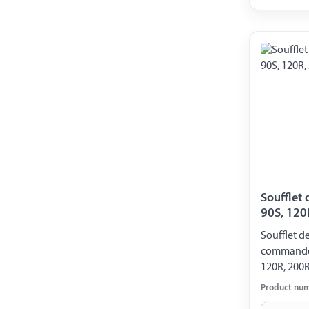
Soufflet 
90S, 120
Soufflet d
commande de 
120R, 200R
arrière 40
Product nu