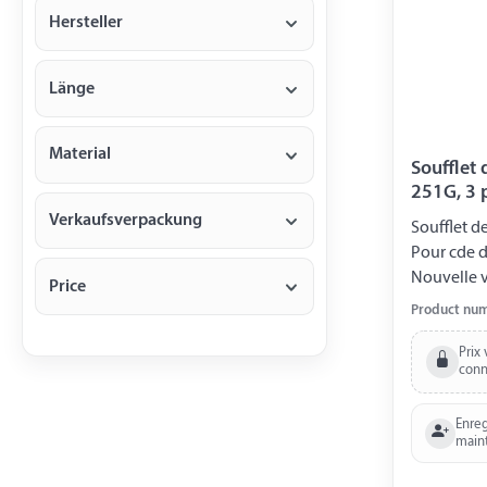
Hersteller
Länge
Material
Soufflet
251G, 3 p
Verkaufsverpackung
Soufflet d
Pour cde d
Nouvelle v
Price
Product nu
Prix 
conn
Enreg
main