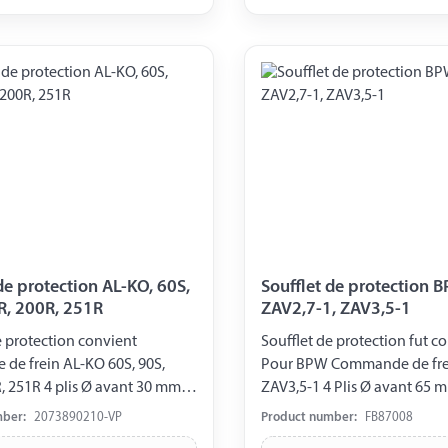
de protection AL-KO, 60S,
Soufflet de protection BP
R, 200R, 251R
ZAV2,7-1, ZAV3,5-1
e protection convient
Soufflet de protection fut co
frein AL-KO 60S, 90S,
Pour BPW Commande de frei
, 251R 4 plis Ø avant 30 mm Ø
ZAV3,5-1 4 Plis Ø avant 65 m
 mm Emballé sous blister
80 mm
mber:
2073890210-VP
Product number:
FB87008