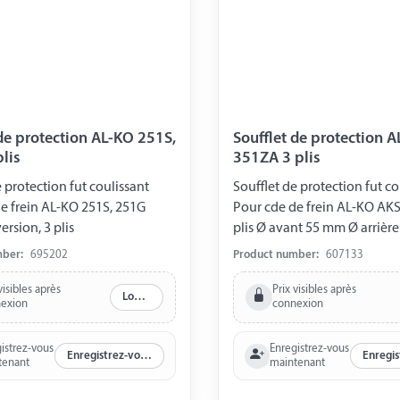
 de protection AL-KO 251S,
Soufflet de protection 
lis
351ZA 3 plis
e protection fut coulissant
Soufflet de protection fut co
e frein AL-KO 251S, 251G
Pour cde de frein AL-KO AKS
ersion, 3 plis
plis Ø avant 55 mm
mber:
695202
Product number:
607133
visibles après
Prix visibles après
Log in
exion
connexion
istrez-vous
Enregistrez-vous
Enregistrez-vous maintenant
tenant
maintenant