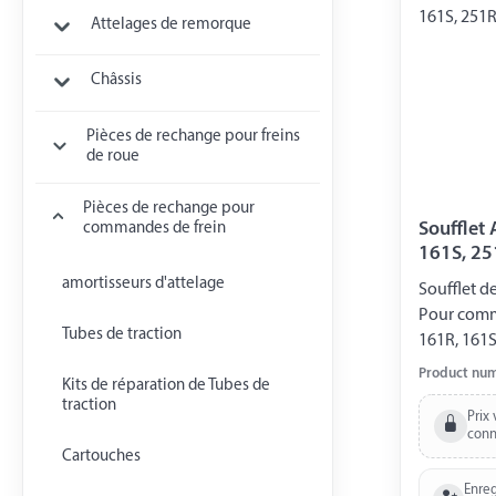
Attelages de remorque
Châssis
Pièces de rechange pour freins
de roue
Pièces de rechange pour
Soufflet AL-KO
commandes de frein
161S, 25
amortisseurs d'attelage
Soufflet d
Pour comman
Tubes de traction
161R, 161S
avant 30 
Product nu
Kits de réparation de Tubes de
avec cache
traction
blister
Prix 
conn
Cartouches
Enreg