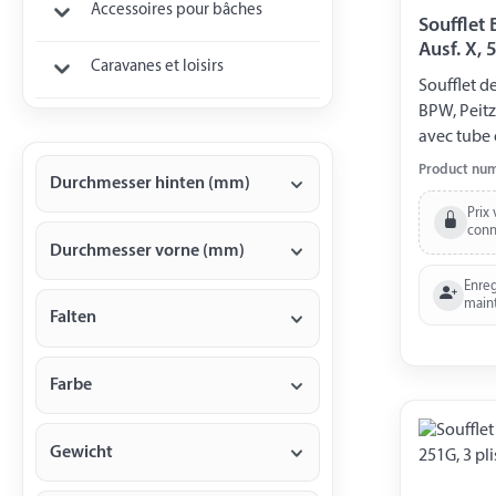
Accessoires pour bâches
Soufflet
Ausf. X, 5
Caravanes et loisirs
Soufflet d
BPW, Peitz
avec tube 
SR 1,3 Aus
Product nu
Durchmesser hinten (mm)
arrière 85
Prix 
conn
Durchmesser vorne (mm)
Enreg
main
Falten
Farbe
Gewicht