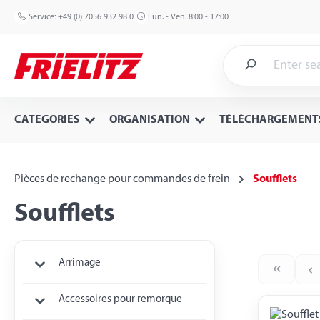
p to main content
Skip to search
Skip to main navigation
Service:
+49 (0) 7056 932 98 0
Lun. - Ven. 8:00 - 17:00
CATEGORIES
ORGANISATION
TÉLÉCHARGEMENT
Pièces de rechange pour commandes de frein
Soufflets
Soufflets
Arrimage
Accessoires pour remorque