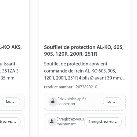
AL-KO AKS,
Soufflet de protection AL-KO, 60S,
90S, 120R, 200R, 251R
ulissant
Soufflet de protection convient
, 351ZA 3
commande de frein AL-KO 60S, 90S,
 Ø arrière 35 mm
120R, 200R, 251R 4 plis Ø avant 30 mm Ø
arrière 40 mm
Product number:
2073890210
Prix visibles après
Log in
Log in
connexion
Enregistrez-vous
Enregistrez-vous maintenant
Enregistrez-vous maintenant
maintenant