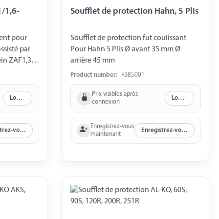
1/1,6-
Soufflet de protection Hahn, 5 Plis
ient pour
Soufflet de protection fut coulissant
ssisté par
Pour Hahn 5 Plis Ø avant 35 mm Ø
ein ZAF1,35-
arrière 45 mm
Ø avant
Product number:
FB85001
ouvrant vis
Prix visibles après
Log in
Log in
connexion
Enregistrez-vous
Enregistrez-vous maintenant
Enregistrez-vous maintenant
maintenant