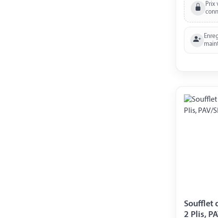
Prix 
conn
Enreg
main
Soufflet 
2 Plis, P