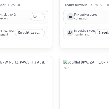
55 mm
mber:
FB85350
Product number:
03.130.09.16.0
visibles après
Prix visibles après
Log in
exion
connexion
istrez-vous
Enregistrez-vous
Enregistrez-vous maintenant
tenant
maintenant