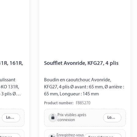
Soufflet Avonride, KFG27, 4 plis
ulissant
Boudin en caoutchouc Avonride,
131R,
KFG27, 4 plis Ø avant : 65 mm, Ø arrière :
 3 plis Ø
65 mm, Longueur : 145 mm
m avant
Product number:
FB85270
Prix visibles après
Log in
Log in
connexion
Enregistrez-vous