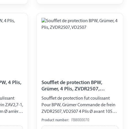
W, 4 Plis,
Soufflet de protection BPW,
Grümer, 4 Plis, ZVDR2507,
VD2507
ulissant
Soufflet de protection fut coulissant
n ZAV2,7-1,
Pour BPW, Grümer Commande de frein
m Ø arrière
ZVDR2507, VD2507 4 Plis Ø avant 105
mm Ø arrière 105 mm
Product number:
FB8000070