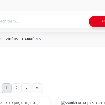
S
S
VIDÉOS
CARRIÈRES
1
2
Page
Page