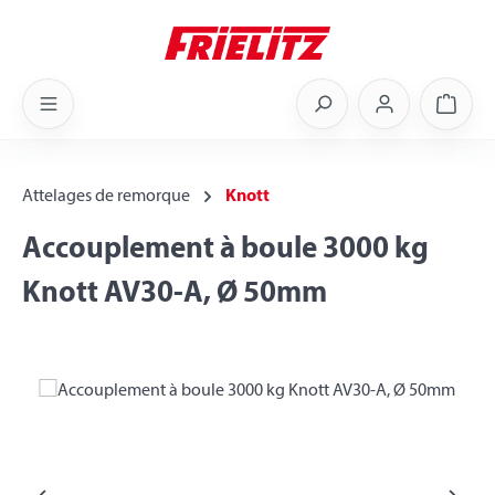
Skip to main content
Shoppi
Attelages de remorque
Knott
Accouplement à boule 3000 kg
Knott AV30-A, Ø 50mm
Skip image gallery