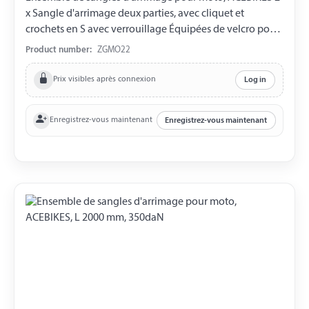
x Sangle d'arrimage deux parties, avec cliquet et
crochets en S avec verrouillage Équipées de velcro pour
la fixation de la sangle Longueur prête à l'emploi de
Product number:
ZGMO22
1400 mm Largeur de la sangle 25 mm LC 350 daN 2 x
Sangle d'arrimage circulaire LC 450 daN Longueur utile
Prix visibles après connexion
Log in
de 400 mm Circonférence de 800 mm L'ensemble est
livré dans un petit sac de transport.
Enregistrez-vous maintenant
Enregistrez-vous maintenant