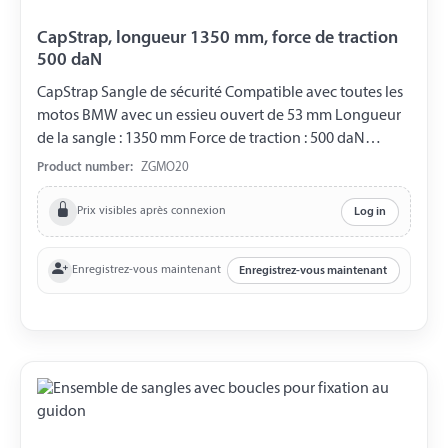
CapStrap, longueur 1350 mm, force de traction
500 daN
CapStrap Sangle de sécurité Compatible avec toutes les
motos BMW avec un essieu ouvert de 53 mm Longueur
de la sangle : 1350 mm Force de traction : 500 daN
Matériau : ABS (Copolymères d'acrylonitrile-butadiene-
Product number:
ZGMO20
styrene) Deux ratchets à pression avec crochets pointus.
Prix visibles après connexion
Log in
Enregistrez-vous maintenant
Enregistrez-vous maintenant