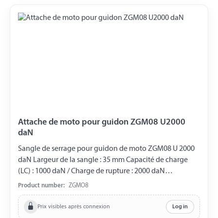
Attache de moto pour guidon ZGM08 U2000
daN
Sangle de serrage pour guidon de moto ZGM08 U 2000
daN Largeur de la sangle : 35 mm Capacité de charge
(LC) : 1000 daN / Charge de rupture : 2000 daN
Composition : 2 x Boucles de guidon, 50 mm de large 1 x
Product number:
ZGMO8
Tuyau de protection 2 x Extrémités fixes d'environ 200
mm de long avec crochets en pointe 2 x Extrémités
Prix visibles après connexion
Log in
mobiles d'environ 2750 mm de long, insérées dans