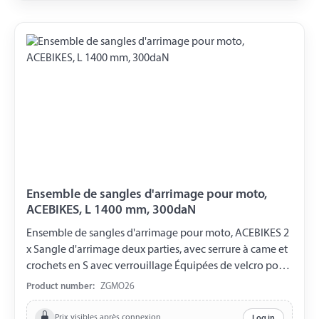
Ensemble de sangles d'arrimage pour moto,
ACEBIKES, L 1400 mm, 300daN
Ensemble de sangles d'arrimage pour moto, ACEBIKES 2
x Sangle d'arrimage deux parties, avec serrure à came et
crochets en S avec verrouillage Équipées de velcro pour
la fixation de la sangle Longueur 1400 mm Largeur de la
Product number:
ZGMO26
sangle 25 mm LC 300 daN 2 x Sangle d'arrimage
circulaire LC 450 daN Longueur utile de 400 mm
Prix visibles après connexion
Log in