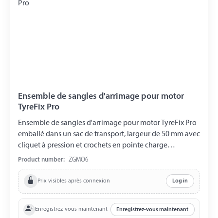
Ensemble de sangles d'arrimage pour motor
TyreFix Pro
Ensemble de sangles d'arrimage pour motor TyreFix Pro
emballé dans un sac de transport, largeur de 50 mm avec
cliquet à pression et crochets en pointe charge
maximale de 250 kg adapté pour la roue avant et arrière
Product number:
ZGMO6
- Veuillez consulter le mode d'emploi fourni -
Prix visibles après connexion
Log in
Enregistrez-vous maintenant
Enregistrez-vous maintenant