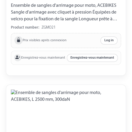
Ensemble de sangles d'arrimage pour moto, ACEBIKES
Sangle d'arrimage avec cliquet à pression Équipées de
velcro pour la fixation de la sangle Longueur prête à
l'emploi de 2500 mm Largeur de la sangle 25 mm LC 350
Product number:
ZGMO21
daN L'ensemble est livré dans un petit sac de transport.
Prix visibles après connexion
Log in
Enregistrez-vous maintenant
Enregistrez-vous maintenant