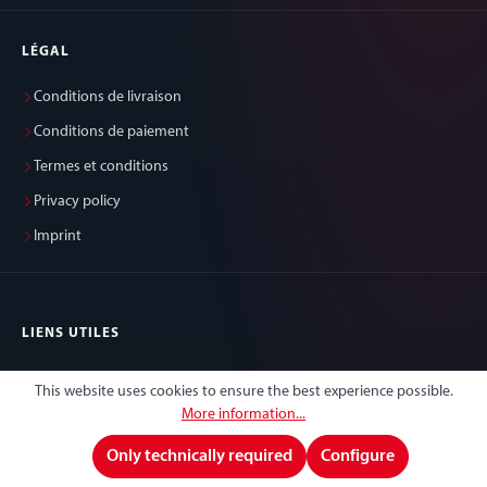
LÉGAL
Conditions de livraison
Conditions de paiement
Termes et conditions
Privacy policy
Imprint
LIENS UTILES
Téléchargements
This website uses cookies to ensure the best experience possible.
Vidéos
More information...
Carrières
Only technically required
Configure
Support