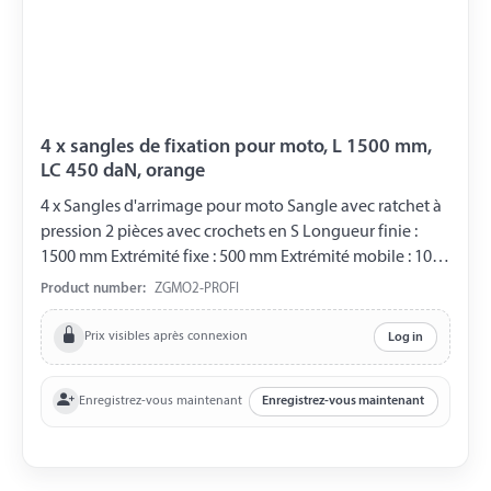
4 x sangles de fixation pour moto, L 1500 mm,
LC 450 daN, orange
4 x Sangles d'arrimage pour moto Sangle avec ratchet à
pression 2 pièces avec crochets en S Longueur finie :
1500 mm Extrémité fixe : 500 mm Extrémité mobile : 1000
mm Largeur : 25 mm Charge de rupture : 900 daN Charge
Product number:
ZGMO2-PROFI
utile : 450 daN Couleur : rouge
Prix visibles après connexion
Log in
Enregistrez-vous maintenant
Enregistrez-vous maintenant