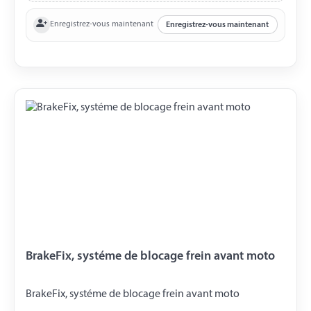
l'extrémité fixe avec couture d'arrêt 1 x Boucle de guidon
Enregistrez-vous maintenant
Enregistrez-vous maintenant
avec verrou à pression Couleur de la sangle : orange.
BrakeFix, systéme de blocage frein avant moto
BrakeFix, systéme de blocage frein avant moto