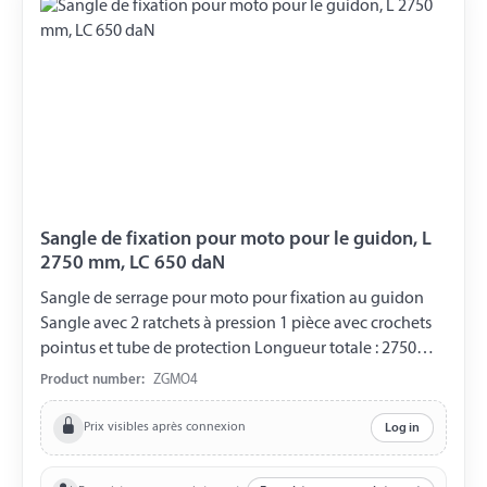
Sangle de fixation pour moto pour le guidon, L
2750 mm, LC 650 daN
Sangle de serrage pour moto pour fixation au guidon
Sangle avec 2 ratchets à pression 1 pièce avec crochets
pointus et tube de protection Longueur totale : 2750
mm Largeur de la sangle : 25 mm Charge de traction :
Product number:
ZGMO4
1300 daN Capacité de charge : 650 daN Longueur du
tube de protection : 1000 mm
Prix visibles après connexion
Log in