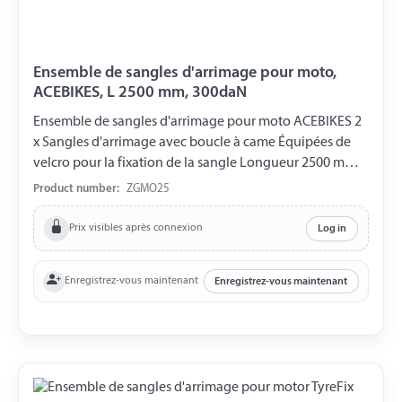
Ensemble de sangles d'arrimage pour moto,
ACEBIKES, L 2500 mm, 300daN
Ensemble de sangles d'arrimage pour moto ACEBIKES 2
x Sangles d'arrimage avec boucle à came Équipées de
velcro pour la fixation de la sangle Longueur 2500 mm
Largeur de la sangle 25 mm LC 300 daN L'ensemble est
Product number:
ZGMO25
livré dans un petit sac de transport.
Prix visibles après connexion
Log in
Enregistrez-vous maintenant
Enregistrez-vous maintenant