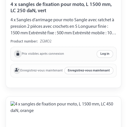
4 x sangles de fixation pour moto, L 1500 mm,
LC 250 daN, vert
4 x Sangles d'arrimage pour moto Sangle avec ratchet à
pression 2 pièces avec crochets en S Longueur finie :
1500 mm Extrémité fixe : 500 mm Extrémité mobile : 1000
mm Largeur : 25 mm Charge de rupture : 500 daN Charge
Product number:
ZGMO2
utile : 250 daN Couleur : vert.
Prix visibles après connexion
Log in
Enregistrez-vous maintenant
Enregistrez-vous maintenant