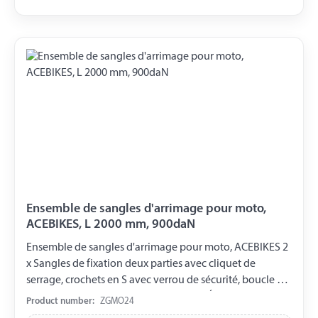
Ensemble de sangles d'arrimage pour moto,
ACEBIKES, L 2000 mm, 900daN
Ensemble de sangles d'arrimage pour moto, ACEBIKES 2
x Sangles de fixation deux parties avec cliquet de
serrage, crochets en S avec verrou de sécurité, boucle et
couverture en fausse peau de mouton Équipées de
Product number:
ZGMO24
velcro pour la fixation de la sangle Longueur prête à