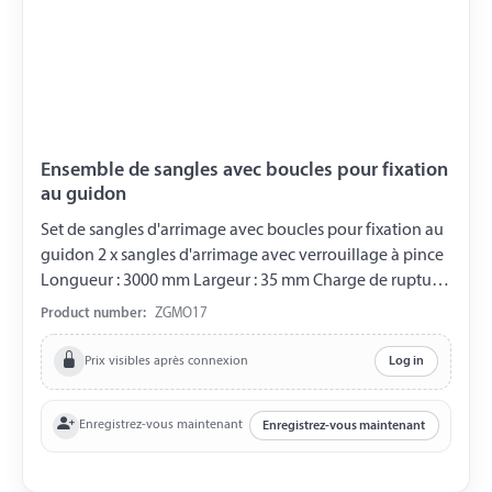
Ensemble de sangles avec boucles pour fixation
au guidon
Set de sangles d'arrimage avec boucles pour fixation au
guidon 2 x sangles d'arrimage avec verrouillage à pince
Longueur : 3000 mm Largeur : 35 mm Charge de rupture
: 300 daN Avec crochets en S en PVC et sécurité à ressort
Product number:
ZGMO17
Le set est livré avec un petit sac de transport.
Prix visibles après connexion
Log in
Enregistrez-vous maintenant
Enregistrez-vous maintenant