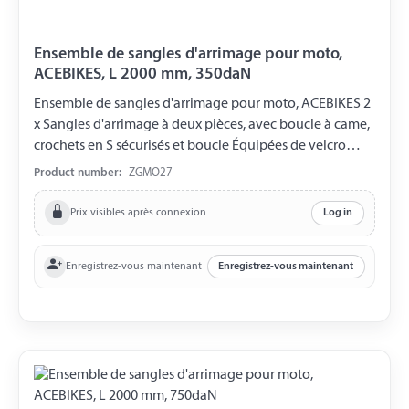
Ensemble de sangles d'arrimage pour moto,
ACEBIKES, L 2000 mm, 350daN
Ensemble de sangles d'arrimage pour moto, ACEBIKES 2
x Sangles d'arrimage à deux pièces, avec boucle à came,
crochets en S sécurisés et boucle Équipées de velcro
pour la fixation de la sangle Longueur prête à l'emploi
Product number:
ZGMO27
de 2000 mm Largeur de la sangle 30 mm LC 350 daN
L'ensemble est livré dans un petit sac de transport.
Prix visibles après connexion
Log in
Enregistrez-vous maintenant
Enregistrez-vous maintenant