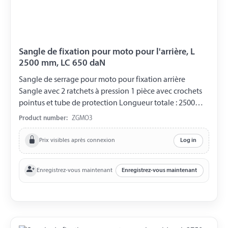
Sangle de fixation pour moto pour l'arrière, L
2500 mm, LC 650 daN
Sangle de serrage pour moto pour fixation arrière
Sangle avec 2 ratchets à pression 1 pièce avec crochets
pointus et tube de protection Longueur totale : 2500
mm Largeur de la sangle : 25 mm Charge de traction :
Product number:
ZGMO3
1300 daN Capacité de charge : 650 daN Longueur du
tube de protection : 1000 mm rouge
Prix visibles après connexion
Log in
Enregistrez-vous maintenant
Enregistrez-vous maintenant