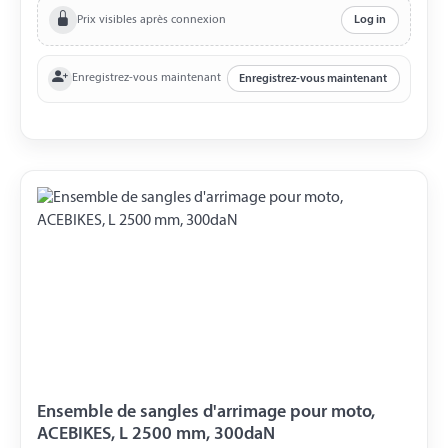
l'emploi de 2000 mm Largeur de la sangle 38 mm LC 900
Prix visibles après connexion
Log in
daN L'ensemble est livré dans un petit sac de transport.
Enregistrez-vous maintenant
Enregistrez-vous maintenant
Ensemble de sangles d'arrimage pour moto,
ACEBIKES, L 2500 mm, 300daN