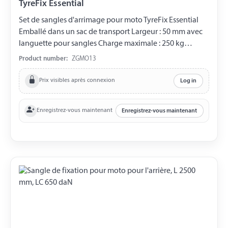
TyreFix Essential
Set de sangles d'arrimage pour moto TyreFix Essential
Emballé dans un sac de transport Largeur : 50 mm avec
languette pour sangles Charge maximale : 250 kg
Convient pour la roue avant et arrière Veuillez consulter
Product number:
ZGMO13
le mode d'emploi fourni.
Prix visibles après connexion
Log in
Enregistrez-vous maintenant
Enregistrez-vous maintenant