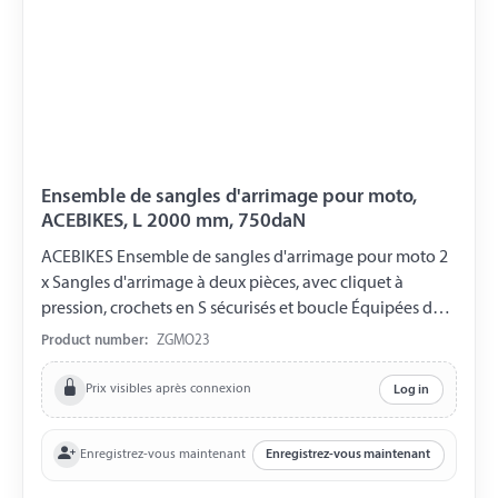
Ensemble de sangles d'arrimage pour moto,
ACEBIKES, L 2000 mm, 750daN
ACEBIKES Ensemble de sangles d'arrimage pour moto 2
x Sangles d'arrimage à deux pièces, avec cliquet à
pression, crochets en S sécurisés et boucle Équipées de
velcro pour la fixation de la sangle Longueur prête à
Product number:
ZGMO23
l'emploi de 2000 mm Largeur de la sangle 30 mm LC 750
daN L'ensemble est livré dans un petit sac de transport.
Prix visibles après connexion
Log in
Enregistrez-vous maintenant
Enregistrez-vous maintenant