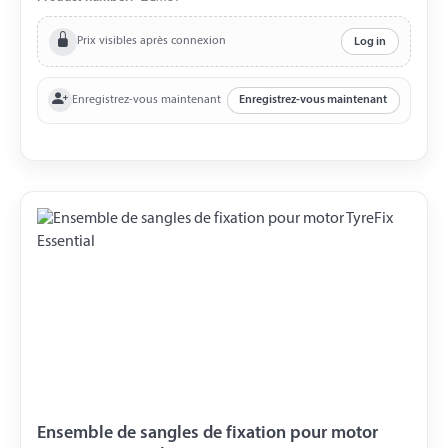
Charge de traction : 900 daN Capacité de charge : 450
daN 2 x Sangles rondes Capacité de charge de travail
Prix visibles après connexion
Log in
(WLL) : 250 kg Longueur utile : 400 mm Circonférence :
800 mm Fabriqué selon la norme DIN EN 1492-1
Enregistrez-vous maintenant
Enregistrez-vous maintenant
Ensemble de sangles de fixation pour motor