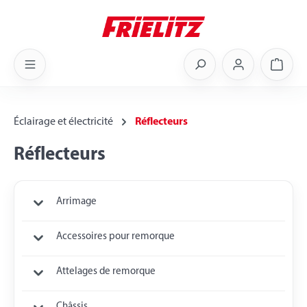
Skip to main content
Shoppi
Éclairage et électricité
Réflecteurs
Réflecteurs
Arrimage
Accessoires pour remorque
Attelages de remorque
Châssis