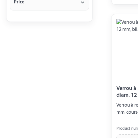
Price
Verrou à r
diam. 12
Verrou à ressort
mm, course
Product nu