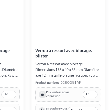
locage
Verrou à ressort avec blocage,
blister
e
Verrou à ressort avec blocage
m Diamètre
Dimensions 158 x 40 x 35 mm Diamètre
axe 12 mm taille platine fixation: 75 x 40
mm Gabarit des trous 40 / 27 mm hub 15
mm Gabarit des trous 40 / 27 mm hub 15
Product number:
008000561-VP
mm Emballé sous blister
Prix visibles après
Log in
Log in
connexion
Enregistrez-vous