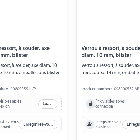
essort, à souder, axe
Verrou à ressort, à souder, 
 mm, blister
diam. 10 mm, blister
, à souder, axe diam. 10
Verrou à ressort, à souder, axe diam. 10
 10 mm, emballé sous blister
mm, course 14 mm, emballé s
mber:
008000551-VP
Product number:
008000552-VP
visibles après
Prix visibles après
Log in
exion
connexion
istrez-vous
Enregistrez-vous
Enregistrez-vous maintenant
tenant
maintenant