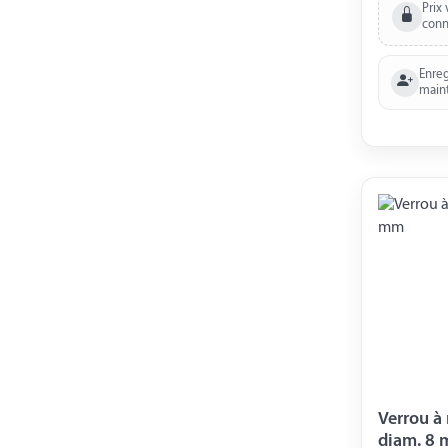
Prix 
conn
Enreg
main
Verrou à r
diam. 8