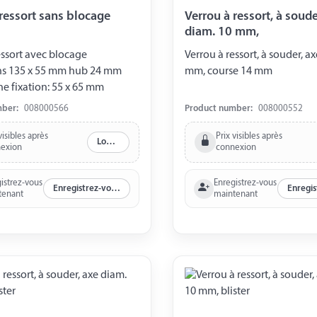
 ressort sans blocage
Verrou à ressort, à souder, 
diam. 10 mm,
essort avec blocage
Verrou à ressort, à souder, axe diam. 10
s 135 x 55 mm hub 24 mm
mm, course 14 mm
ine fixation: 55 x 65 mm
mber:
008000566
Product number:
008000552
visibles après
Prix visibles après
Log in
exion
connexion
istrez-vous
Enregistrez-vous
Enregistrez-vous maintenant
tenant
maintenant