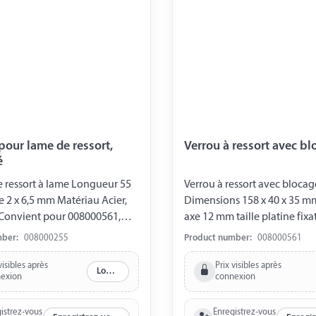
pour lame de ressort,
Verrou à ressort avec b
é
 ressort à lame Longueur 55
Verrou à ressort avec blocag
2 x 6,5 mm Matériau Acier,
Dimensions 158 x 40 x 35 m
 Convient pour 008000561,
axe 12 mm taille platine fixation: 75 x 40
, 008000563
mber:
008000255
Product number:
008000561
visibles après
Prix visibles après
Log in
exion
connexion
istrez-vous
Enregistrez-vous