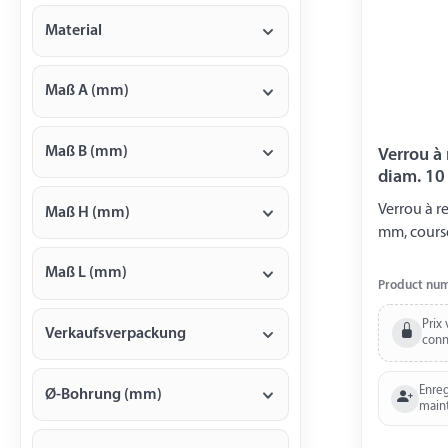
Material
Maß A (mm)
Maß B (mm)
Verrou à r
diam. 10
Verrou à ressort
Maß H (mm)
mm, course
Maß L (mm)
Product nu
Prix 
Verkaufsverpackung
conn
Enreg
Ø-Bohrung (mm)
main