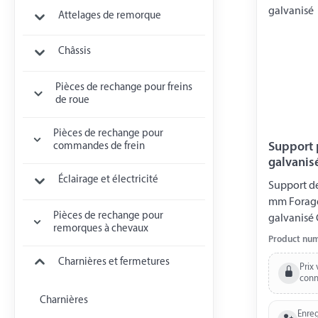
Attelages de remorque
Châssis
Pièces de rechange pour freins
de roue
Pièces de rechange pour
Support 
commandes de frein
galvanis
Éclairage et électricité
Support de
mm Forage 
Pièces de rechange pour
galvanisé
remorques à chevaux
008000562
Product nu
Charnières et fermetures
Prix 
conn
Charnières
Enreg