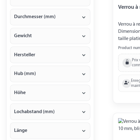
Verrou à
Durchmesser (mm)
Verrou à r
Dimension
Gewicht
taille plat
Product nu
Hersteller
Prix 
conn
Hub (mm)
Enreg
main
Höhe
Lochabstand (mm)
Länge