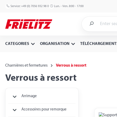
p to main content
Skip to search
Skip to main navigation
Service:
+49 (0) 7056 932 98 0
Lun. - Ven. 8:00 - 17:00
CATEGORIES
ORGANISATION
TÉLÉCHARGEMENT
Charnières et fermetures
Verrous à ressort
Verrous à ressort
Arrimage
Accessoires pour remorque