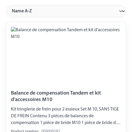
Balance de compensation Tandem et kit
d'accessoires M10
Kit tringlerie de frein pour 2 essieux Set M 10, SANS TIGE
DE FREIN Contenu 3 pièces de balances de
compensation 1 pièce de bride M10 1 pièce de bride de
serrage conique M10 8 pièces de vis conique M10 8
Product number:
009000582