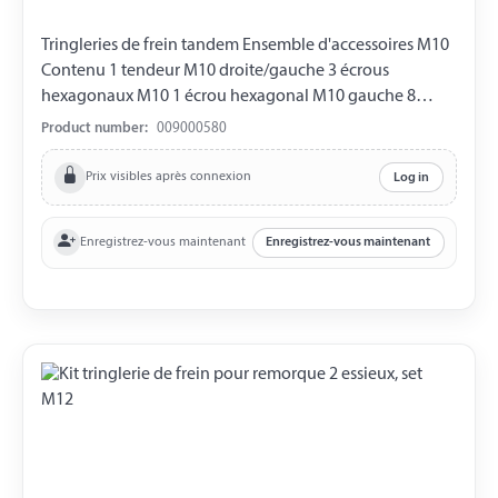
Tringleries de frein tandem Ensemble d'accessoires M10
Contenu 1 tendeur M10 droite/gauche 3 écrous
hexagonaux M10 1 écrou hexagonal M10 gauche 8
écrous hexagonaux M8 8 écrous coniques M8 1 écrou de
Product number:
009000580
serrage conique M10 long 1 tige filetée M8 x 150 mm 3
balances d'équilibrage
Prix visibles après connexion
Log in
Enregistrez-vous maintenant
Enregistrez-vous maintenant