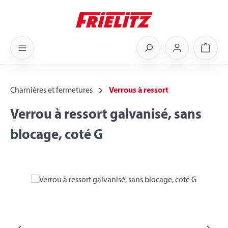
Skip to main content
Shoppi
Charnières et fermetures
Verrous à ressort
Verrou à ressort galvanisé, sans
blocage, coté G
Skip image gallery