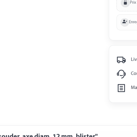
Prix
Enre
Liv
Con
Man
souder, axe diam. 12 mm, blister"