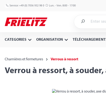
p to main content
Skip to search
Skip to main navigation
Service:
+49 (0) 7056 932 98 0
Lun. - Ven. 8:00 - 17:00
CATEGORIES
ORGANISATION
TÉLÉCHARGEMENT
Charnières et fermetures
Verrous à ressort
Verrou à ressort, à souder,
Skip image gallery