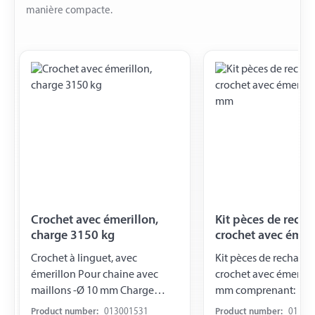
manière compacte.
Crochet avec émerillon,
Kit pèces de rech
charge 3150 kg
crochet avec émeri
Ø10 mm
Crochet à linguet, avec
Kit pèces de rechang
émerillon Pour chaine avec
crochet avec émerillo
maillons -Ø 10 mm Charge
mm comprenant: linguet,
3150 kg
ressort et goupille
Product number:
013001531
Product number:
01300