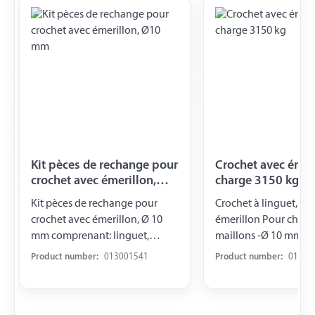
Kit pèces de rechange pour
Crochet avec émeri
crochet avec émerillon,
charge 3150 kg
Ø10 mm
Kit pèces de rechange pour
Crochet à linguet, av
crochet avec émerillon, Ø 10
émerillon Pour chain
mm comprenant: linguet,
maillons -Ø 10 mm C
ressort et goupille
3150 kg
Product number:
013001541
Product number:
01300