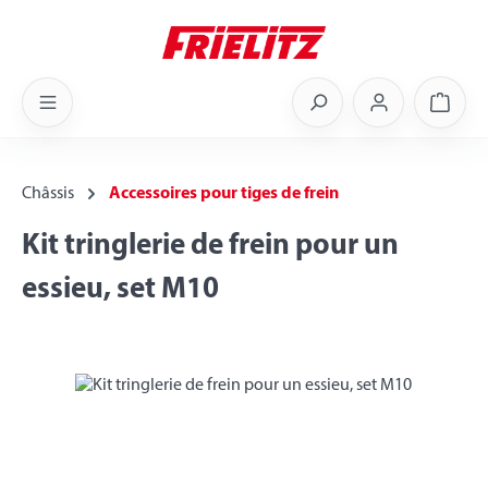
Skip to main content
Shoppi
Châssis
Accessoires pour tiges de frein
Kit tringlerie de frein pour un
essieu, set M10
Skip image gallery