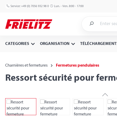
p to main content
Skip to search
Skip to main navigation
Service:
+49 (0) 7056 932 98 0
Lun. - Ven. 8:00 - 17:00
CATEGORIES
ORGANISATION
TÉLÉCHARGEMENT
Charnières et fermetures
Fermetures pendulaires
Ressort sécurité pour fer
Skip image gallery