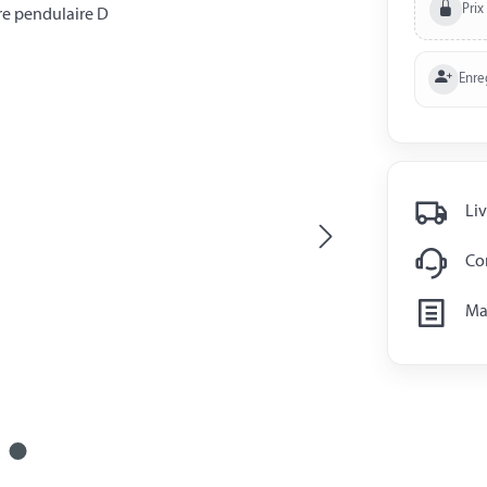
Prix
Enre
Liv
Con
Man