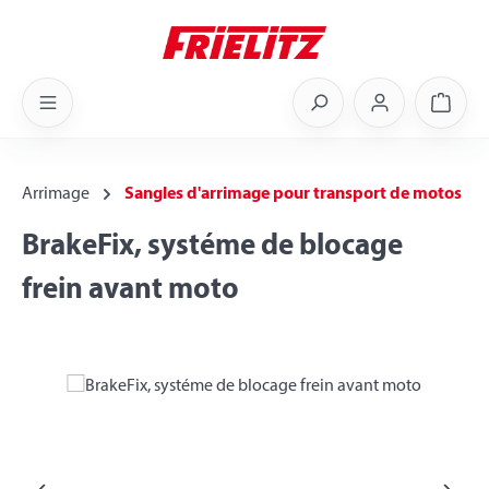
Skip to main content
Shoppi
Arrimage
Sangles d'arrimage pour transport de motos
BrakeFix, systéme de blocage
frein avant moto
Skip image gallery