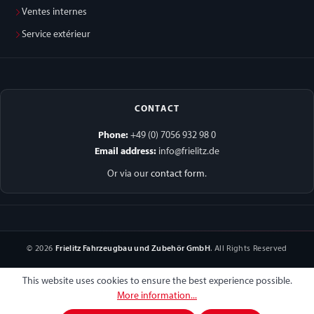
Ventes internes
Service extérieur
CONTACT
Phone:
+49 (0) 7056 932 98 0
Email address:
info@frielitz.de
Or via our
contact form
.
© 2026
Frielitz Fahrzeugbau und Zubehör GmbH
. All Rights Reserved
This website uses cookies to ensure the best experience possible.
More information...