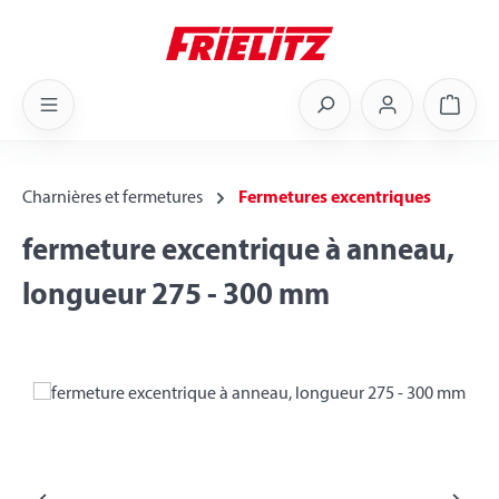
Skip to main content
Shoppi
Charnières et fermetures
Fermetures excentriques
fermeture excentrique à anneau,
longueur 275 - 300 mm
Skip image gallery