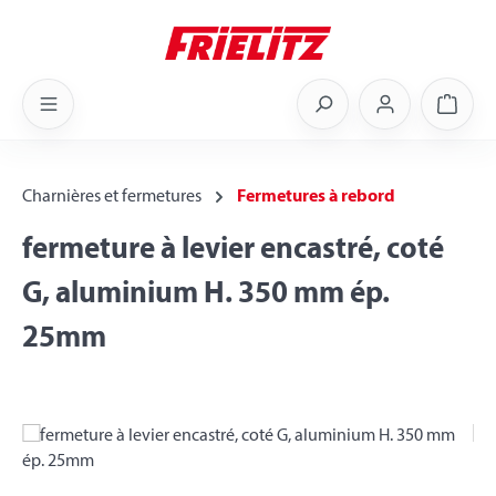
Skip to main content
Shoppi
Charnières et fermetures
Fermetures à rebord
fermeture à levier encastré, coté
G, aluminium H. 350 mm ép.
25mm
Skip image gallery