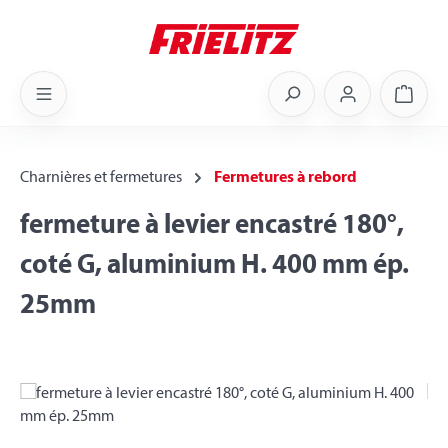
Skip to main content
Shoppi
Charnières et fermetures
Fermetures à rebord
fermeture à levier encastré 180°,
coté G, aluminium H. 400 mm ép.
25mm
Skip image gallery