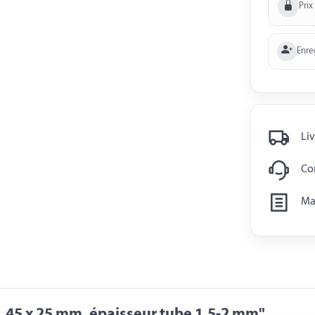
Prix
Enre
Liv
Con
Man
 45 x 25 mm, épaisseur tube 1,5-2 mm"