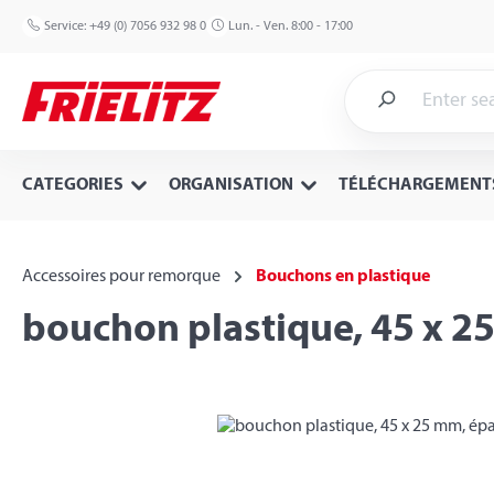
p to main content
Skip to search
Skip to main navigation
Service:
+49 (0) 7056 932 98 0
Lun. - Ven. 8:00 - 17:00
CATEGORIES
ORGANISATION
TÉLÉCHARGEMENT
Accessoires pour remorque
Bouchons en plastique
bouchon plastique, 45 x 2
Skip image gallery