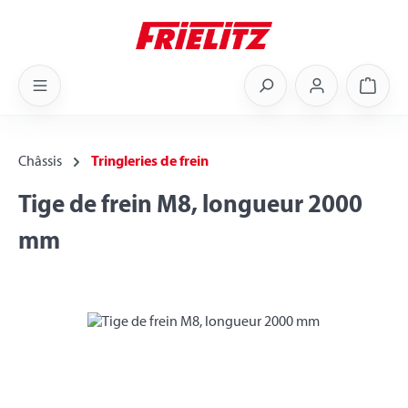
Skip to main content
Shoppi
Châssis
Tringleries de frein
Tige de frein M8, longueur 2000
mm
Skip image gallery