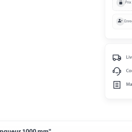
Prix
Enre
Liv
Con
Man
longueur 1000 mm"