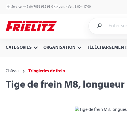
p to main content
Skip to search
Skip to main navigation
Service:
+49 (0) 7056 932 98 0
Lun. - Ven. 8:00 - 17:00
CATEGORIES
ORGANISATION
TÉLÉCHARGEMENT
Châssis
Tringleries de frein
Tige de frein M8, longueu
Skip image gallery