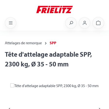
Skip to main content
Shoppi
Attelages de remorque
SPP
Tête d'attelage adaptable SPP,
2300 kg, Ø 35 - 50 mm
Skip image gallery