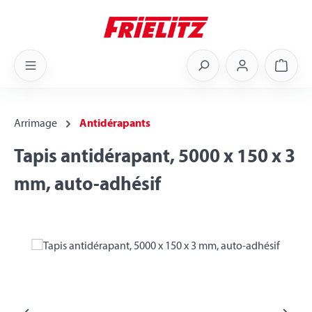
Skip to main content
Shoppi
Arrimage
Antidérapants
Tapis antidérapant, 5000 x 150 x 3
mm, auto-adhésif
Skip image gallery