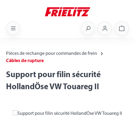
Skip to main content
Shoppi
Pièces de rechange pour commandes de frein
Câbles de rupture
Support pour filin sécurité
HollandÖse VW Touareg II
Skip image gallery