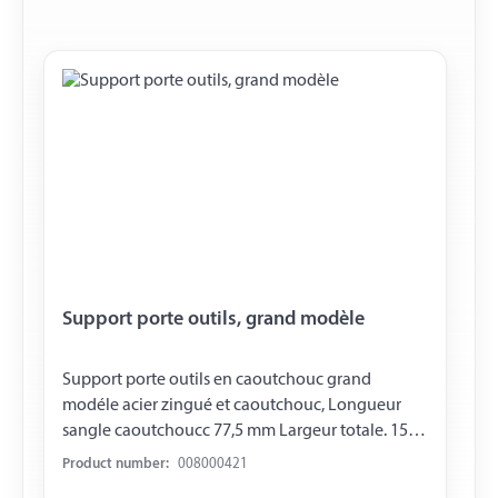
Support porte outils, grand modèle
Support porte outils en caoutchouc grand
modéle acier zingué et caoutchouc, Longueur
sangle caoutchoucc 77,5 mm Largeur totale. 150
mm hauteur totale. 40 mm
Product number:
008000421