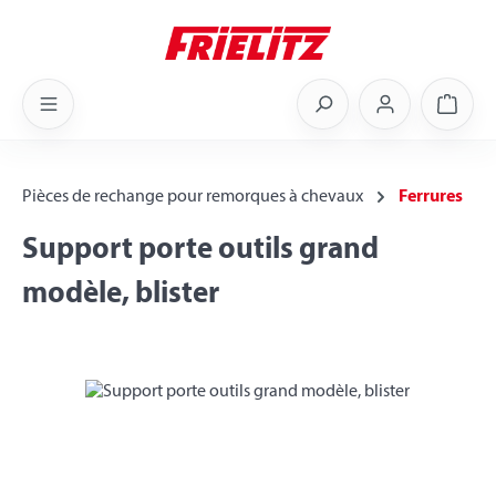
Skip to main content
Shoppi
Pièces de rechange pour remorques à chevaux
Ferrures
Support porte outils grand
modèle, blister
Skip image gallery