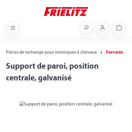
Skip to main content
Shoppi
Pièces de rechange pour remorques à chevaux
Ferrures
Support de paroi, position
centrale, galvanisé
Skip image gallery