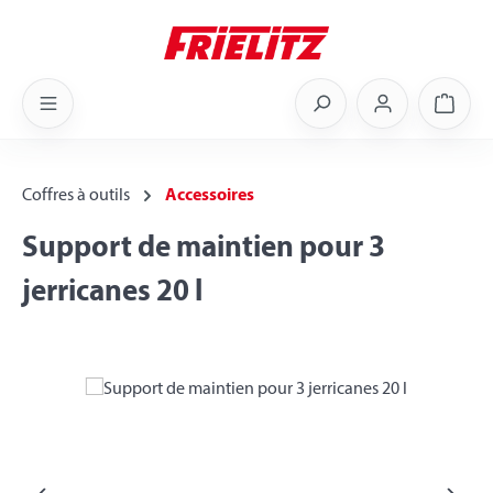
Skip to main content
Shoppi
Coffres à outils
Accessoires
Support de maintien pour 3
jerricanes 20 l
Skip image gallery