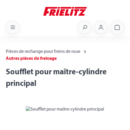
Skip to main content
Shoppi
Pièces de rechange pour freins de roue
Autres pièces de freinage
Soufflet pour maître-cylindre
principal
Skip image gallery