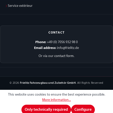
Service extérieur
CONTACT
Phone:
+49 (0) 7056 932 98 0
Email address:
info@frielitz.de
Or via our
contact form
.
© 2026
Frielitz Fahrzeugbau und Zubehör GmbH
. All Rights Reserved
This website uses cookies to ensure the best experience possible.
More information...
Only technically required
Configure