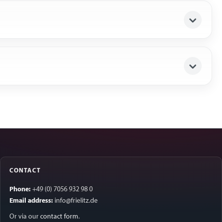
CONTACT
Phone:
+49 (0) 7056 932 98 0
Email address:
info@frielitz.de
Or via our
contact form
.