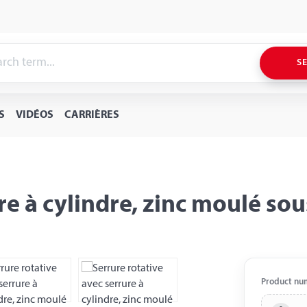
S
S
VIDÉOS
CARRIÈRES
re à cylindre, zinc moulé so
Product nu