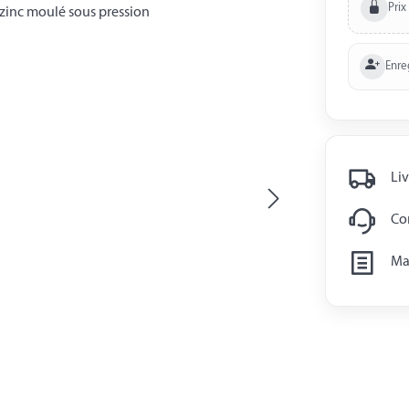
Prix
Enre
Liv
Con
Man