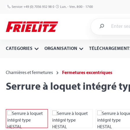
p to main content
Skip to search
Skip to main navigation
Service:
+49 (0) 7056 932 98 0
Lun. - Ven. 8:00 - 17:00
CATEGORIES
ORGANISATION
TÉLÉCHARGEMENT
Charnières et fermetures
Fermetures excentriques
Serrure à loquet intégré t
Skip image gallery