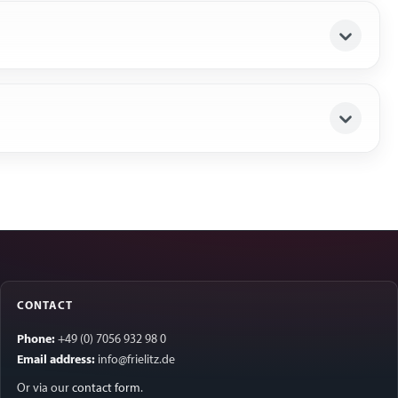
CONTACT
Phone:
+49 (0) 7056 932 98 0
Email address:
info@frielitz.de
Or via our
contact form
.