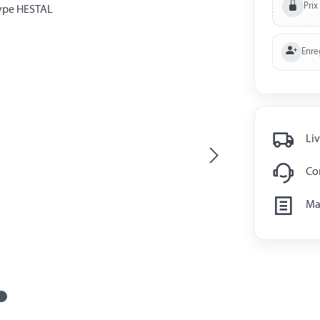
Prix
Enre
Liv
Con
Man