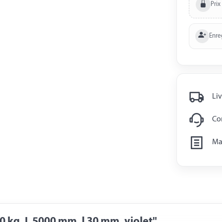
Prix
Enre
Liv
Con
Man
 kg, L 5000 mm, l 30 mm, violet"