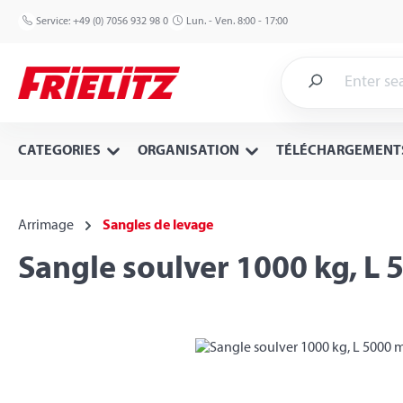
p to main content
Skip to search
Skip to main navigation
Service:
+49 (0) 7056 932 98 0
Lun. - Ven. 8:00 - 17:00
CATEGORIES
ORGANISATION
TÉLÉCHARGEMENT
Arrimage
Sangles de levage
Sangle soulver 1000 kg, L 
Skip image gallery