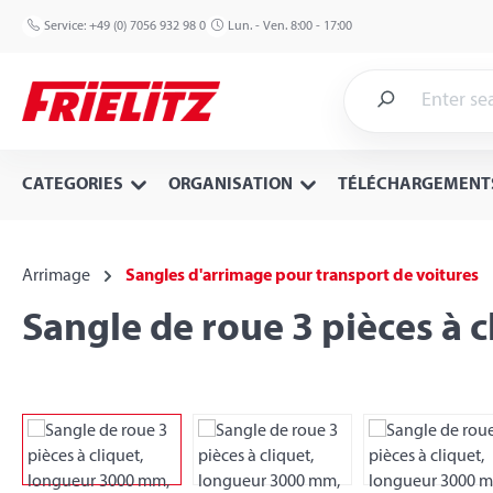
p to main content
Skip to search
Skip to main navigation
Service:
+49 (0) 7056 932 98 0
Lun. - Ven. 8:00 - 17:00
CATEGORIES
ORGANISATION
TÉLÉCHARGEMENT
Arrimage
Sangles d'arrimage pour transport de voitures
Sangle de roue 3 pièces à 
Skip image gallery