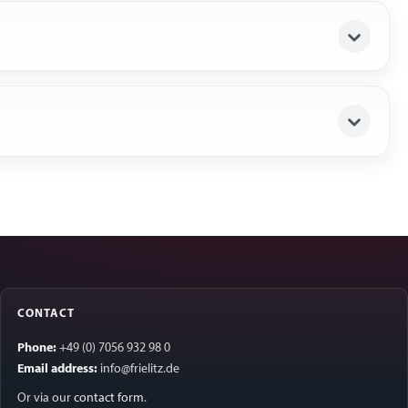
CONTACT
Phone:
+49 (0) 7056 932 98 0
Email address:
info@frielitz.de
Or via our
contact form
.