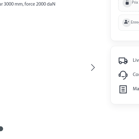
Prix
Enre
Liv
Con
Man