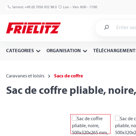
p to main content
Skip to search
Skip to main navigation
Service:
+49 (0) 7056 932 98 0
Lun. - Ven. 8:00 - 17:00
CATEGORIES
ORGANISATION
TÉLÉCHARGEMENT
Caravanes et loisirs
Sacs de coffre
Sac de coffre pliable, noi
Skip image gallery