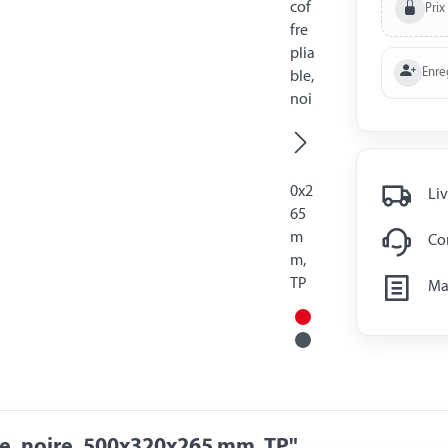
Prix
Enre
Liv
Con
Man
le, noire, 500x320x265 mm, TP"