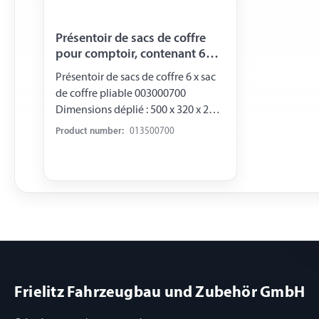
Présentoir de sacs de coffre
pour comptoir, contenant 6
pièces
Présentoir de sacs de coffre 6 x sac
de coffre pliable 003000700
Dimensions déplié : 500 x 320 x 265
mm Dimensions plié : 320 x 40 x 265
Product number:
013500700
mm Couleur : noir Inclus :
renforcement de fond et trous de
prise Logo : Trailer-Pool Dans un
présentoir de comptoir Dimensions
: 330 x 230 x 170/57 mm
Frielitz Fahrzeugbau und Zubehör GmbH