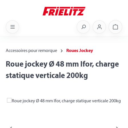
Skip to main content
Shoppi
Accessoires pour remorque
Roues Jockey
Roue jockey Ø 48 mm Ifor, charge
statique verticale 200kg
Skip image gallery