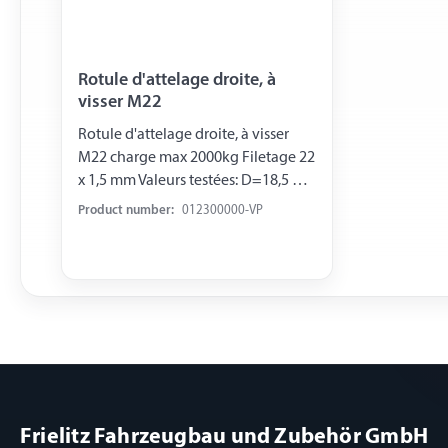
Rotule d'attelage droite, à
visser M22
Rotule d'attelage droite, à visser
M22 charge max 2000kg Filetage 22
x 1,5 mm Valeurs testées: D=18,5 KN
S=150 kg Longueur filetage 45 mm
Product number:
012300000-VP
emnaballé sous blister Avant toute
utilisation, merci de vérifier si
l'attelage du véhucile est
compatible,
Frielitz Fahrzeugbau und Zubehör GmbH