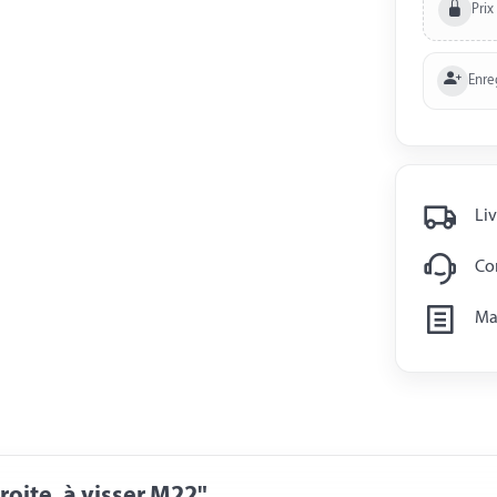
Prix
Enre
Liv
Con
Man
roite, à visser M22"