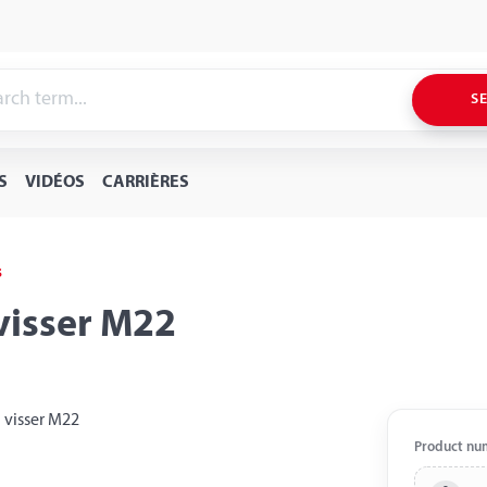
S
S
VIDÉOS
CARRIÈRES
s
 visser M22
Product nu