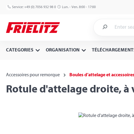
p to main content
Skip to search
Skip to main navigation
Service:
+49 (0) 7056 932 98 0
Lun. - Ven. 8:00 - 17:00
CATEGORIES
ORGANISATION
TÉLÉCHARGEMENT
Accessoires pour remorque
Boules d'attelage et accessoire
Rotule d'attelage droite, à
Skip image gallery