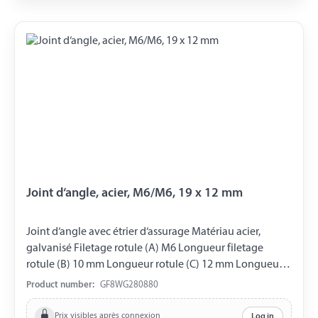
Joint d‘angle, acier, M6/M6, 19 x 12 mm
Joint d‘angle avec étrier d‘assurage Matériau acier,
galvanisé Filetage rotule (A) M6 Longueur filetage
rotule (B) 10 mm Longueur rotule (C) 12 mm Longueur
coussinet sphérique (D) 19 mm Filetage coussinet
Product number:
GF8WG280880
sphérique (E) M6 Ouverture de clé 13 mm DIN 71802
Prix visibles après connexion
Log in