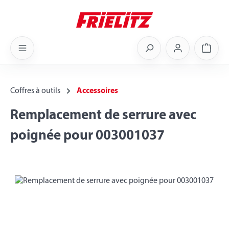
Skip to main content
Shoppi
Coffres à outils
Accessoires
Remplacement de serrure avec
poignée pour 003001037
Skip image gallery