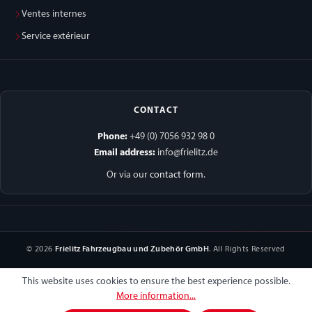
Ventes internes
Service extérieur
CONTACT
Phone:
+49 (0) 7056 932 98 0
Email address:
info@frielitz.de
Or via our
contact form
.
© 2026
Frielitz Fahrzeugbau und Zubehör GmbH
. All Rights Reserved
This website uses cookies to ensure the best experience possible.
More information...