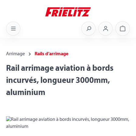
Skip to main content
Shoppi
Arrimage
Rails d'arrimage
Rail arrimage aviation à bords
incurvés, longueur 3000mm,
aluminium
Skip image gallery