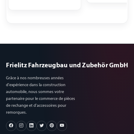
Material Aluminium, 
INFORMATION IMPO
La stabilité et la rési
rail d'arrimage dépen
fixation et du support
lequel le rail est fixé. 
mécanicien / constru
véhicules en est resp
Utilisez uniquement l
Frielitz Fahrzeugbau und Zubehör GmbH
d'arrimage appropriés
des sangles d'arrima
Grâce à nos nombreuses années
uniquement dans le 
d'expérience dans la construction
horizontal pas en tra
automobile, nous sommes votre
directe et pas pour l'
partenaire pour le commerce de pièces
vers le bas ou l'arrim
de rechange et d'accessoires pour
oblique. L'installateur
remorques.
constructeur de véhic
faire connaître ces
informations et les
informations de résis