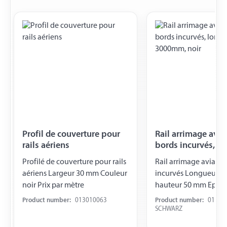
Profil de couverture pour
Rail arrimage avia
rails aériens
bords incurvés, l
3000mm, noir
Profilé de couverture pour rails
Rail arrimage aviatio
aériens Largeur 30 mm Couleur
incurvés Longueur 
noir Prix par mètre
hauteur 50 mm Epais
mm Entraxe trous de 
Product number:
013010063
Product number:
01301
100 mm Trous-Ø 20 
SCHWARZ
Espacement des trou