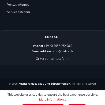
Ventes internes
Service extérieur
CONTACT
Phone:
+49 (0) 7056 932 98 0
Email address:
info@frielitz.de
Or via our
contact form
.
© 2026
Frielitz Fahrzeugbau und Zubehör GmbH
. All Rights Reserved
This website uses cookies to ensure the best experience possible.
More information...