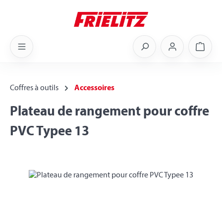
Skip to main content
Shoppi
Coffres à outils
Accessoires
Plateau de rangement pour coffre
PVC Typee 13
Skip image gallery