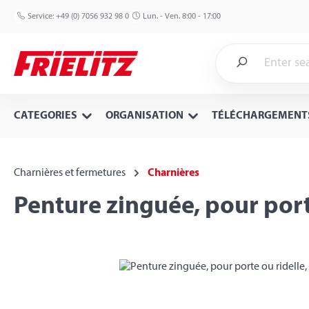
p to main content
Skip to search
Skip to main navigation
Service:
+49 (0) 7056 932 98 0
Lun. - Ven. 8:00 - 17:00
CATEGORIES
ORGANISATION
TÉLÉCHARGEMENT
Charnières et fermetures
Charnières
Penture zinguée, pour por
Skip image gallery