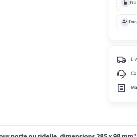
Prix
Enre
Liv
Con
Man
our porte ou ridelle, dimensions 285 x 98 mm"