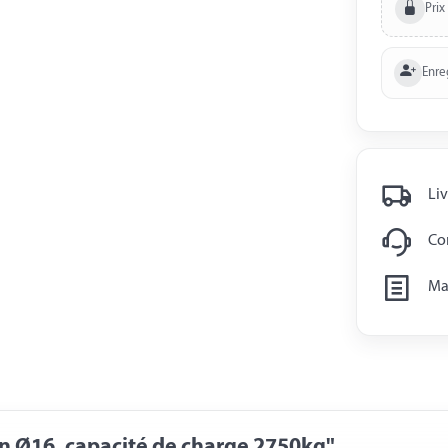
Prix
Enre
Liv
Con
Man
n Ø16, capacité de charge 2750kg"