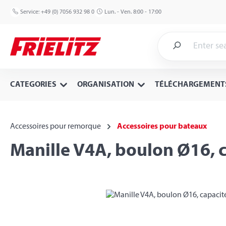
p to main content
Skip to search
Skip to main navigation
Service:
+49 (0) 7056 932 98 0
Lun. - Ven. 8:00 - 17:00
CATEGORIES
ORGANISATION
TÉLÉCHARGEMENT
Accessoires pour remorque
Accessoires pour bateaux
Manille V4A, boulon Ø16, 
Skip image gallery